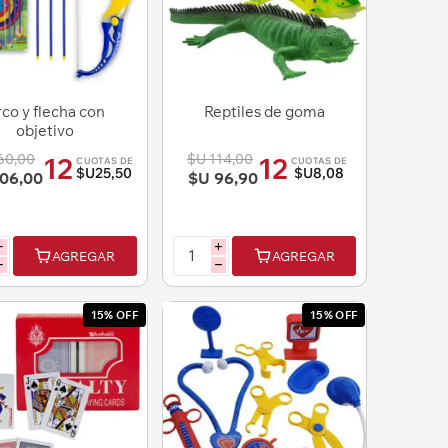
co y flecha con
Reptiles de goma
objetivo
60,00
$U 114,00
12
12
CUOTAS DE
CUOTAS DE
$U25,50
$U8,08
06,00
$U 96,90
i
i
AGREGAR
AGREGAR
h
h
15% OFF
15% OFF