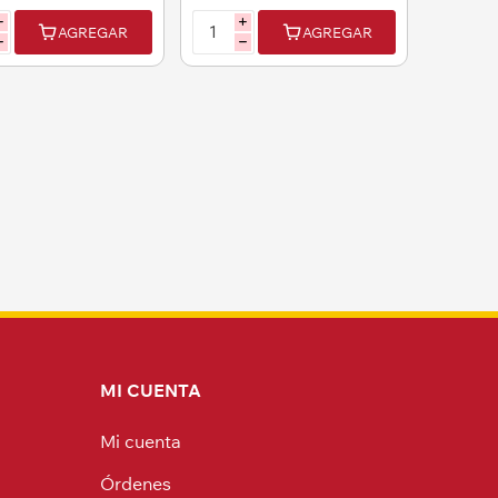
i
i
AGREGAR
AGREGAR
h
h
15% OFF
15% OFF
jedrez en caja-
Alcancía de princesas
20,5x20,5cm.
para pintar Diseños
SURTIDOS
73,00
$U 269,00
12
12
CUOTAS DE
CUOTAS DE
$U12,25
$U19,05
47,05
$U 228,65
AGREGAR
AGREGAR