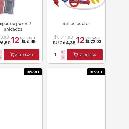
ipes de póker 2
Set de doctor
unidades
90,00
$U 311,00
12
12
CUOTAS DE
CUOTAS DE
$U6,38
$U22,03
76,50
$U 264,35
i
i
AGREGAR
AGREGAR
h
h
15% OFF
15% OFF