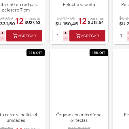
ota x 50 en red para
Peluche vaquita
Pel
pelotero 7 cm
390,00
$U 177,00
$U 2
12
12
CUOTAS DE
CUOTAS DE
$U27,63
$U12,54
331,50
$U 150,45
$U 2
i
i
AGREGAR
AGREGAR
h
h
15% OFF
15% OFF
o carrera policía 4
Órgano con micrófono
Pe
unidades
61 teclas
208,00
$U 1.799,00
CUOTAS DE