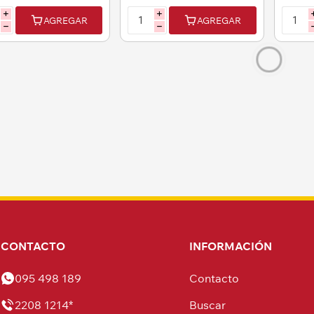
i
i
AGREGAR
AGREGAR
h
h
15% OFF
15% OFF
jedrez - Juego de
Ajedrez de memoria-
A
Mesa Ajedrez
fichas con colores-
madera
399,00
$U 259,00
$U 1
12
12
CUOTAS DE
CUOTAS DE
$U28,26
$U18,35
339,15
$U 220,15
$U 1
AGREGAR
AGREGAR