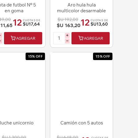
ota de futbol Nº 5
Aro hula hula
en goma
multicolor desarmable
49,00
$U 192,00
12
12
CUOTAS DE
CUOTAS DE
$U17,64
$U13,60
11,65
$U 163,20
i
i
AGREGAR
AGREGAR
h
h
15% OFF
15% OFF
luche unicornio
Camión con 5 autos
$U 1.300,00
$U 648,00
CUOTAS DE