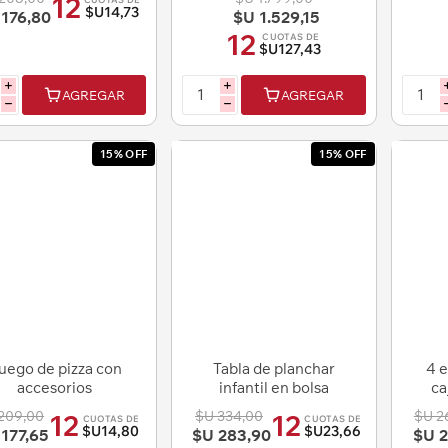
12
$U14,73
176,80
$U 1.529,15
12
CUOTAS DE
$U127,43
i
i
AGREGAR
AGREGAR
h
h
15% OFF
15% OFF
uego de pizza con
Tabla de planchar
4 e
accesorios
infantil en bolsa
ca
209,00
$U 334,00
$U 2
12
12
CUOTAS DE
CUOTAS DE
$U14,80
$U23,66
177,65
$U 283,90
$U 2