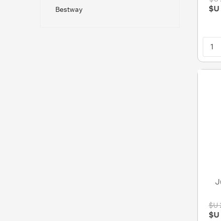
$U 
Bestway
J
$U 
$U 