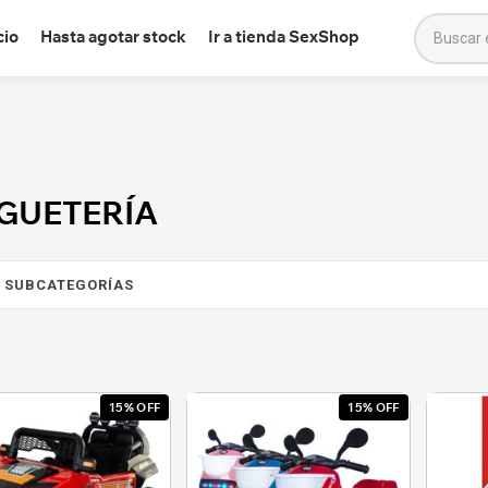
cio
Hasta agotar stock
Ir a tienda SexShop
GUETERÍA
15% OFF
15% OFF