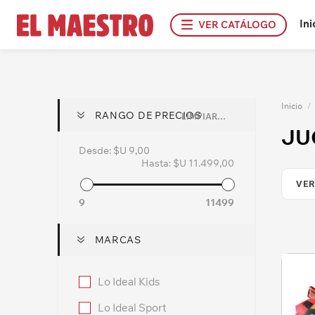
Ini
VER CATÁLOGO
Inicio
/
RANGO DE PRECIOS
LIMPIAR TODO
JU
Desde:
$U 9,00
Hasta:
$U 11.499,00
9
11499
MARCAS
Lo Ideal Kids
Lo Ideal Sport