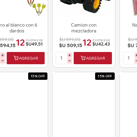
iro al blanco con 6
Camion con
Na
dardos
mezcladora
699,00
$U 599,00
$U 
12
12
CUOTAS DE
CUOTAS DE
$U49,51
$U42,43
594,15
$U 509,15
$U 
i
i
AGREGAR
AGREGAR
h
h
15% OFF
15% OFF