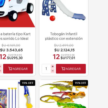
a batería tipo Kart
Tobogán Infantil
es sonido Lo Ideal
plástico con extensión
bebes niño
$U 4.169,00
$U 2.499,00
$U 3.543,65
$U 2.124,15
12
12
CUOTAS DE
CUOTAS DE
$U295,30
$U177,01
i
i
AGREGAR
AGREGAR
h
h
15% OFF
15% OFF