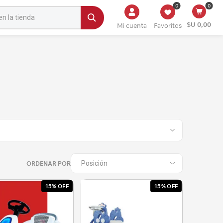
0
0
$U 0,00
Mi cuenta
Favoritos
ORDENAR POR
15% OFF
15% OFF