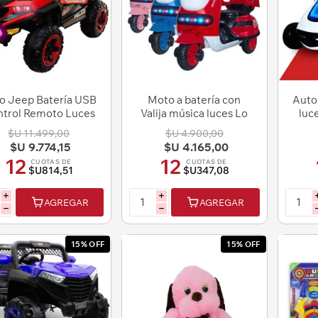
o Jeep Batería USB
Moto a batería con
Auto 
trol Remoto Luces
Valija música luces Lo
luc
Led Lo Ideal Kid
Ideal
$U 11.499,00
$U 4.900,00
$U 9.774,15
$U 4.165,00
12
12
CUOTAS DE
CUOTAS DE
$U814,51
$U347,08
i
i
AGREGAR
AGREGAR
h
h
15% OFF
15% OFF