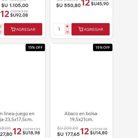
12
$U45,90
$U 1.105,00
$U 550,80
12
CUOTAS DE
$U92,08
i
i
AGREGAR
AGREGAR
h
h
15% OFF
15% OFF
n linea-juego en
Abaco en bolsa-
ja-23,5x17,5cm.
19,5x21cm.
68,00
$U 209,00
12
12
CUOTAS DE
CUOTAS DE
$U18,98
$U14,80
27,80
$U 177,65