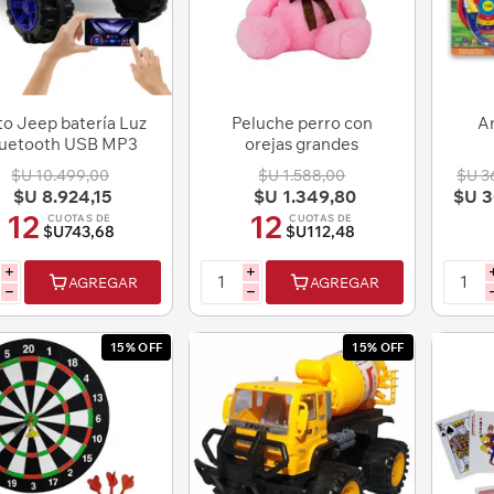
o Jeep batería Luz
Peluche perro con
Ar
luetooth USB MP3
orejas grandes
 control app celular
$U 10.499,00
$U 1.588,00
$U 3
$U 8.924,15
$U 1.349,80
$U 3
12
12
CUOTAS DE
CUOTAS DE
$U743,68
$U112,48
i
i
AGREGAR
AGREGAR
h
h
15% OFF
15% OFF