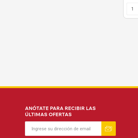
A
$U 
$U 