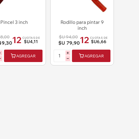
Pincel 3 inch
Rodillo para pintar 9
inch
58,00
$U 94,00
12
12
CUOTAS DE
CUOTAS DE
$U4,11
$U6,66
49,30
$U 79,90
i
i
AGREGAR
AGREGAR
h
h