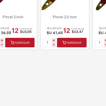
Pincel 2 inch
Pincel 2,5 inch
 43,00
$U 49,00
$U 
12
12
CUOTAS DE
CUOTAS DE
$U3,05
$U3,47
 36,55
$U 41,65
$U 
i
i
AGREGAR
AGREGAR
h
h