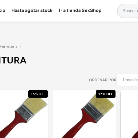
cio
Hasta agotar stock
Ir a tienda SexShop
Ferretería
/
NTURA
ORDENAR POR
15% OFF
15% OFF