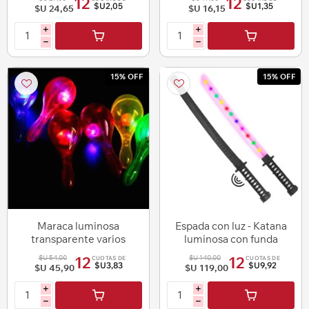
12
12
$U2,05
$U1,35
$U 24,65
$U 16,15
i
i
h
h
15% OFF
15% OFF
Maraca luminosa
Espada con luz - Katana
transparente varios
luminosa con funda
colores 15,5 cm
$U 54,00
$U 140,00
12
12
CUOTAS DE
CUOTAS DE
$U3,83
$U9,92
$U 45,90
$U 119,00
i
i
h
h