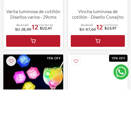
Varita luminosa de cotillón
Vincha luminosa de
Diseños varios - 29cms
cotillón - Diseño Conejito
$U 34,00
$U 56,00
12
12
CUOTAS DE
CUOTAS DE
$U2,41
$U3,97
$U 28,90
$U 47,60
i
i
h
h
15% OFF
15% OFF
Cubitos de hielo
Vincha luminosa con
fluorescente Cotillón
moña - Cotillón luminoso