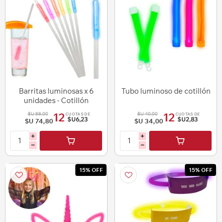
Barritas luminosas x 6
Tubo luminoso de cotillón
unidades - Cotillón
luminoso
$U 88,00
$U 40,00
12
12
CUOTAS DE
CUOTAS DE
$U6,23
$U2,83
$U 74,80
$U 34,00
i
i
h
h
15% OFF
15% OFF