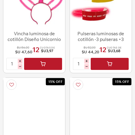
Vincha luminosa de
Pulseras luminosas de
cotillón Diseño Unicornio
cotillón -3 pulseras +3
barras
$U 56,00
$U 52,00
12
12
CUOTAS DE
CUOTAS DE
$U3,97
$U3,68
$U 47,60
$U 44,20
i
i
h
h
15% OFF
15% OFF