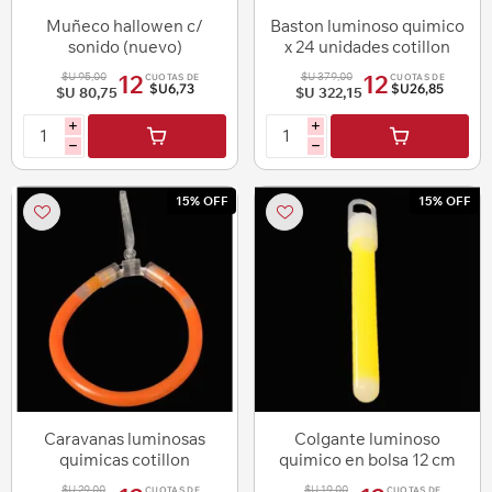
Muñeco hallowen c/
Baston luminoso quimico
sonido (nuevo)
x 24 unidades cotillon
luminoso
$U 95,00
$U 379,00
12
12
CUOTAS DE
CUOTAS DE
$U6,73
$U26,85
$U 80,75
$U 322,15
i
i
h
h
15% OFF
15% OFF
Caravanas luminosas
Colgante luminoso
quimicas cotillon
quimico en bolsa 12 cm
$U 29,00
$U 19,00
CUOTAS DE
CUOTAS DE