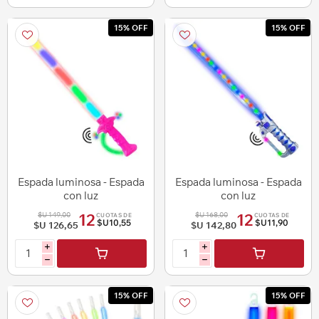
15% OFF
15% OFF
Espada luminosa - Espada
Espada luminosa - Espada
con luz
con luz
$U 149,00
$U 168,00
12
12
CUOTAS DE
CUOTAS DE
$U10,55
$U11,90
$U 126,65
$U 142,80
i
i
h
h
15% OFF
15% OFF