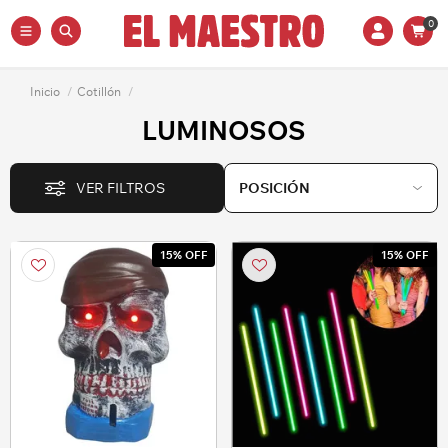
0
Inicio
/
Cotillón
/
LUMINOSOS
VER FILTROS
15% OFF
15% OFF