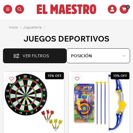
0
Inicio
/
Juguetería
/
JUEGOS DEPORTIVOS
VER FILTROS
15% OFF
15% OFF