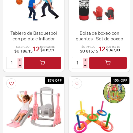
Tablero de Basquetbol
Bolsa de boxeo con
con pelota e inflador
guantes - Set de boxeo
Infantil
$U 219,00
$U 959,00
12
12
CUOTAS DE
CUOTAS DE
$U15,51
$U67,93
$U 186,15
$U 815,15
i
i
h
h
15% OFF
15% OFF