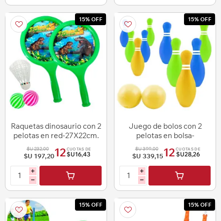
15% OFF
15% OFF
Raquetas dinosaurio con 2
Juego de bolos con 2
pelotas en red-27X22cm.
pelotas en bolsa-
30x19cm.
$U 232,00
$U 399,00
12
12
CUOTAS DE
CUOTAS DE
$U16,43
$U28,26
$U 197,20
$U 339,15
i
i
h
h
15% OFF
15% OFF