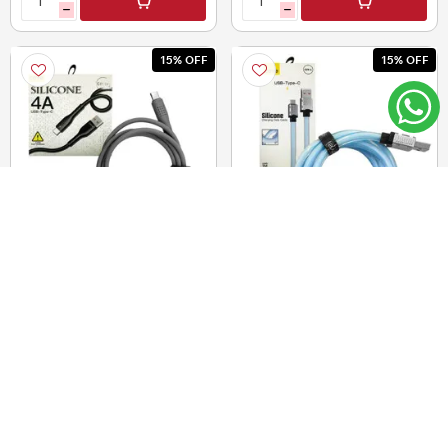
h
h
15% OFF
15% OFF
Cable USB tipo C - 1 metro
Cable USB Tipo C. 1 Metro
- Colores surtidos
$U 135,00
$U 160,00
12
12
CUOTAS DE
CUOTAS DE
$U9,56
$U11,33
$U 114,75
$U 136,00
i
i
h
h
15% OFF
15% OFF