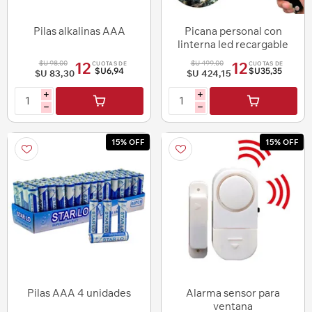
Pilas alkalinas AAA
Picana personal con
linterna led recargable
220 v con estuche
$U 98,00
$U 499,00
12
12
CUOTAS DE
CUOTAS DE
$U6,94
$U35,35
$U 83,30
$U 424,15
i
i
h
h
15% OFF
15% OFF
Pilas AAA 4 unidades
Alarma sensor para
ventana