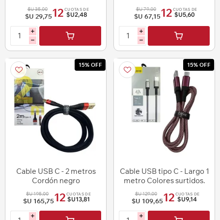
$U 35,00
$U 79,00
12
12
CUOTAS DE
CUOTAS DE
$U2,48
$U5,60
$U 29,75
$U 67,15
i
i
h
h
15% OFF
15% OFF
Cable USB C - 2 metros
Cable USB tipo C - Largo 1
Cordón negro
metro Colores surtidos.
$U 195,00
$U 129,00
12
12
CUOTAS DE
CUOTAS DE
$U13,81
$U9,14
$U 165,75
$U 109,65
i
i