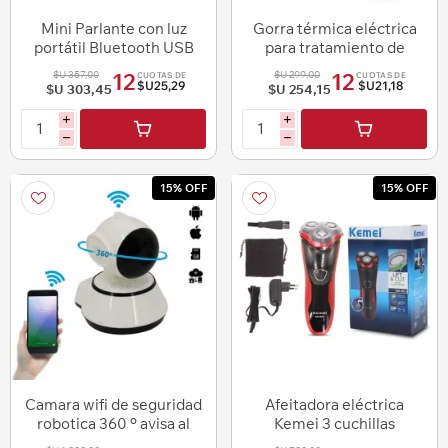
Mini Parlante con luz
Gorra térmica eléctrica
portátil Bluetooth USB
para tratamiento de
mp3
cabello
$U 357,00
$U 299,00
12
12
CUOTAS DE
CUOTAS DE
$U25,29
$U21,18
$U 303,45
$U 254,15
i
i
h
h
15% OFF
15% OFF
Camara wifi de seguridad
Afeitadora eléctrica
robotica 360 º avisa al
Kemei 3 cuchillas
celular - con audio