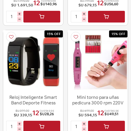
$U 1.990,00
$U 799,00
12
12
CUOTAS DE
CUOTAS DE
$U140,96
$U56,60
$U 1.691,50
$U 679,15
i
i
h
h
15% OFF
15% OFF
Reloj Inteligente Smart
Mini torno para uñas
Band Deporte Fitness
pedicura 3000 rpm 220V
Monitor Ritmo Cardiaco
$U 399,00
$U 699,00
12
12
CUOTAS DE
CUOTAS DE
calorias
$U28,26
$U49,51
$U 339,15
$U 594,15
i
i
h
h