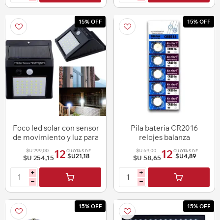
15% OFF
15% OFF
Foco led solar con sensor
Pila bateria CR2016
de movimiento y luz para
relojes balanza
colgar
$U 299,00
$U 69,00
12
12
CUOTAS DE
CUOTAS DE
$U21,18
$U4,89
$U 254,15
$U 58,65
i
i
h
h
15% OFF
15% OFF