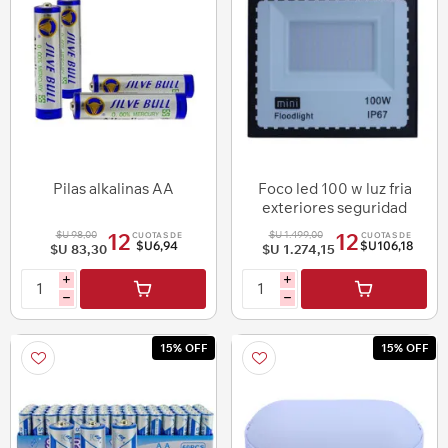
Pilas alkalinas AA
Foco led 100 w luz fria
exteriores seguridad
$U 98,00
$U 1.499,00
12
12
CUOTAS DE
CUOTAS DE
$U6,94
$U106,18
$U 83,30
$U 1.274,15
i
i
h
h
15% OFF
15% OFF