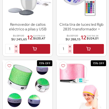
Removedor de callos
Cinta tira de luces led Rgb
eléctrico a pilas y USB
2835 transformador +
control 5m
$U 289,00
$U 339,00
12
12
CUOTAS DE
CUOTAS DE
$U20,47
$U24,01
$U 245,65
$U 288,15
i
i
h
h
15% OFF
15% OFF