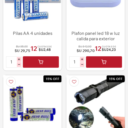
Pilas AA 4 unidades
Plafon panel led 18 w luz
calida para exterior
$U 35,00
$U 342,00
12
12
CUOTAS DE
CUOTAS DE
$U2,48
$U24,23
$U 29,75
$U 290,70
i
i
h
h
15% OFF
15% OFF