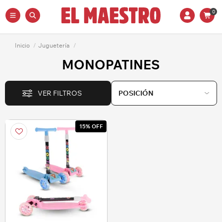
0
Inicio
/
Juguetería
/
MONOPATINES
VER FILTROS
15% OFF