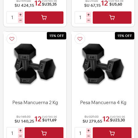
$U 499,00
$U 79,00
12
12
CUOTAS DE
CUOTAS DE
$U35,35
$U5,60
$U 424,15
$U 67,15
i
i
h
h
15% OFF
15% OFF
Pesa Mancuerna 2 Kg
Pesa Mancuerna 4 Kg
$U 165,00
$U 329,00
12
12
CUOTAS DE
CUOTAS DE
$U11,69
$U23,30
$U 140,25
$U 279,65
i
i
h
h