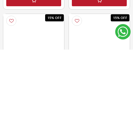
h
h
15% OFF
15% OFF
Discos deslizantes para
Inflador de pie 31 cm
ejercicios 1 par
$U 219,00
$U 129,00
12
12
CUOTAS DE
CUOTAS DE
$U15,51
$U9,14
$U 186,15
$U 109,65
i
i
h
h
15% OFF
15% OFF