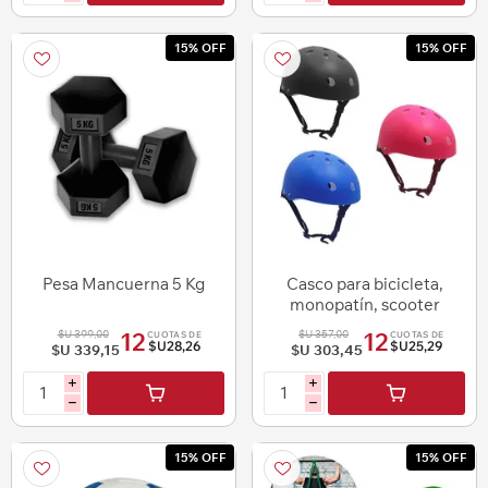
15% OFF
15% OFF
Pesa Mancuerna 5 Kg
Casco para bicicleta,
monopatín, scooter
$U 399,00
$U 357,00
12
12
CUOTAS DE
CUOTAS DE
$U28,26
$U25,29
$U 339,15
$U 303,45
i
i
h
h
15% OFF
15% OFF