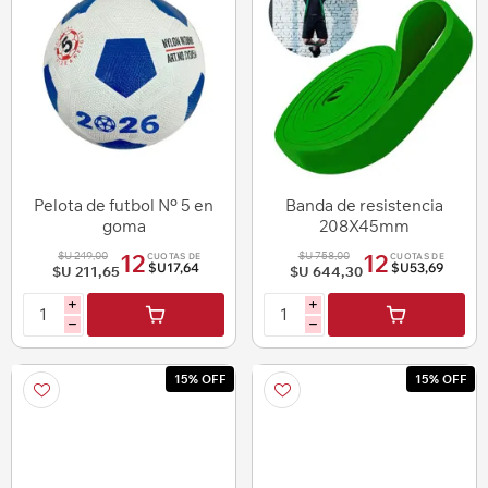
Pelota de futbol Nº 5 en
Banda de resistencia
goma
208X45mm
$U 249,00
$U 758,00
12
12
CUOTAS DE
CUOTAS DE
$U17,64
$U53,69
$U 211,65
$U 644,30
i
i
h
h
15% OFF
15% OFF