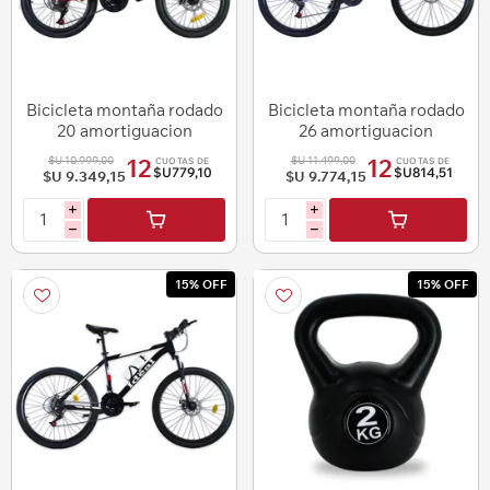
Bicicleta montaña rodado
Bicicleta montaña rodado
20 amortiguacion
26 amortiguacion
delantera lo ideal
delantera lo ideal
$U 10.999,00
$U 11.499,00
12
12
CUOTAS DE
CUOTAS DE
$U779,10
$U814,51
$U 9.349,15
$U 9.774,15
i
i
h
h
15% OFF
15% OFF