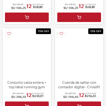
$U 125,00
$U 125,00
12
12
CUOTAS DE
CUOTAS DE
$U8,85
$U8,85
$U 106,25
$U 106,25
i
i
h
h
15% OFF
15% OFF
Conjunto calza entera +
Cuerda de saltar con
top ideal running gym
contador digital - Crossfit
yoga
$U 466,00
$U 229,00
12
12
CUOTAS DE
CUOTAS DE
$U33,01
$U16,22
$U 396,10
$U 194,65
i
i