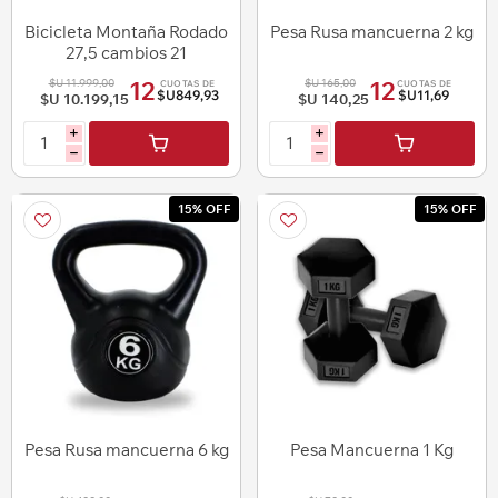
Bicicleta Montaña Rodado
Pesa Rusa mancuerna 2 kg
27,5 cambios 21
velocidades
$U 11.999,00
$U 165,00
12
12
CUOTAS DE
CUOTAS DE
Amortiguacion Delantera
$U849,93
$U11,69
$U 10.199,15
$U 140,25
Lo Ideal
i
i
h
h
15% OFF
15% OFF
Pesa Rusa mancuerna 6 kg
Pesa Mancuerna 1 Kg