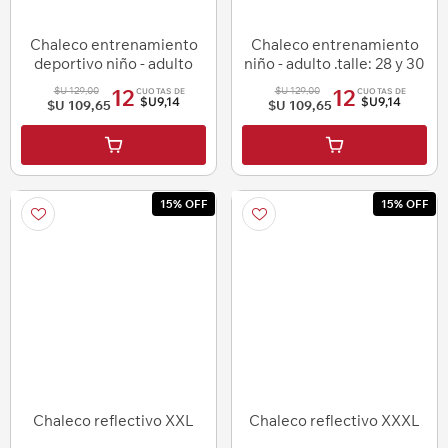
Chaleco entrenamiento
Chaleco entrenamiento
deportivo niño - adulto
niño - adulto .talle: 28 y 30
talle: m y l
$U 129,00
$U 129,00
12
12
CUOTAS DE
CUOTAS DE
$U9,14
$U9,14
$U 109,65
$U 109,65
i
i
h
h
15% OFF
15% OFF
Chaleco reflectivo XXL
Chaleco reflectivo XXXL