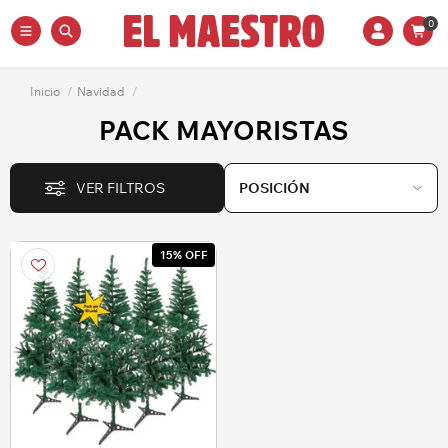
0
Inicio
/
Navidad
/
PACK MAYORISTAS
VER FILTROS
15% OFF