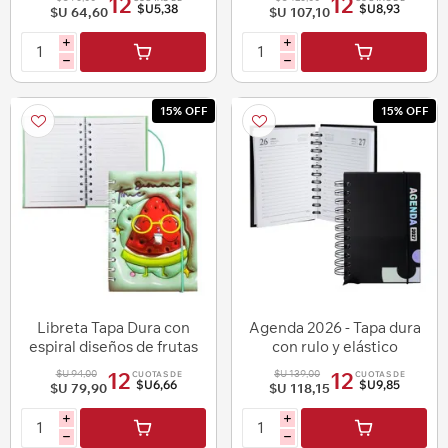
12
12
$U5,38
$U8,93
$U 64,60
$U 107,10
i
i
h
h
15% OFF
15% OFF
Libreta Tapa Dura con
Agenda 2026 - Tapa dura
espiral diseños de frutas
con rulo y elástico
$U 94,00
$U 139,00
12
12
CUOTAS DE
CUOTAS DE
$U6,66
$U9,85
$U 79,90
$U 118,15
i
i
h
h