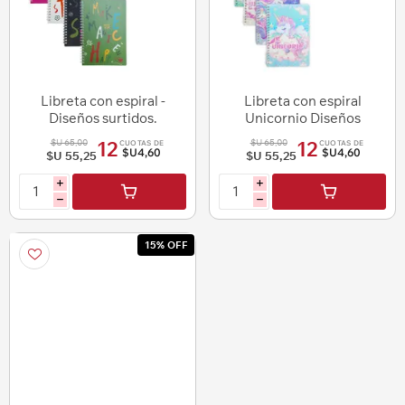
Libreta con espiral -
Libreta con espiral
Diseños surtidos.
Unicornio Diseños
surtidos.
$U 65,00
$U 65,00
12
12
CUOTAS DE
CUOTAS DE
$U4,60
$U4,60
$U 55,25
$U 55,25
i
i
h
h
15% OFF