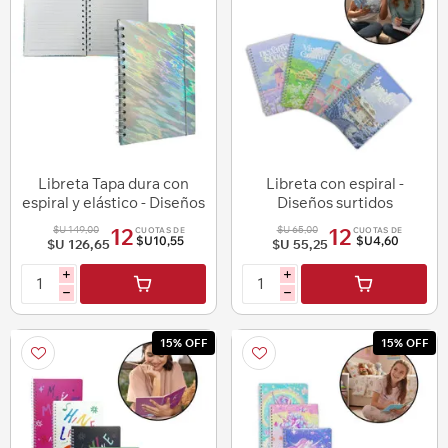
Libreta Tapa dura con
Libreta con espiral -
espiral y elástico - Diseños
Diseños surtidos
Surtidos
$U 149,00
$U 65,00
12
12
CUOTAS DE
CUOTAS DE
$U10,55
$U4,60
$U 126,65
$U 55,25
i
i
h
h
15% OFF
15% OFF