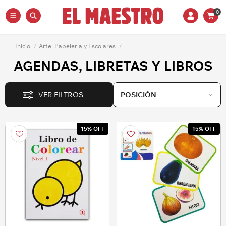
0
Inicio
/
Arte, Papelería y Escolares
/
AGENDAS, LIBRETAS Y LIBROS
VER FILTROS
15% OFF
15% OFF