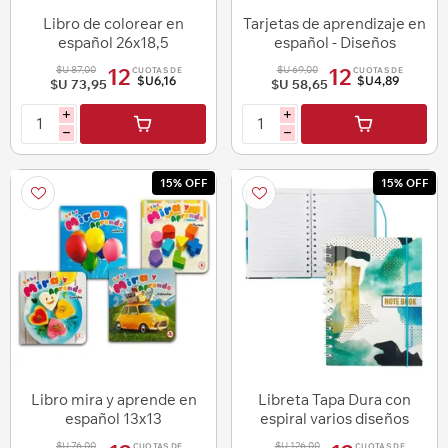
Libro de colorear en
Tarjetas de aprendizaje en
español 26x18,5
español - Diseños
temáticos surtidos
$U 87,00
$U 69,00
12
12
CUOTAS DE
CUOTAS DE
$U6,16
$U4,89
$U 73,95
$U 58,65
i
i
h
h
15% OFF
15% OFF
Libro mira y aprende en
Libreta Tapa Dura con
español 13x13
espiral varios diseños
$U 76,00
$U 126,00
CUOTAS DE
CUOTAS DE