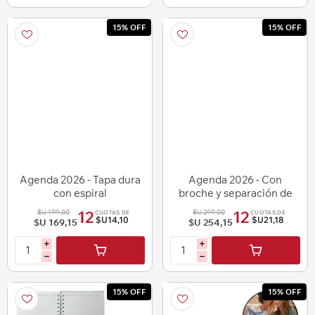
15% OFF
15% OFF
Agenda 2026 - Tapa dura
Agenda 2026 - Con
con espiral
broche y separación de
meses
$U 199,00
$U 299,00
12
12
CUOTAS DE
CUOTAS DE
$U14,10
$U21,18
$U 169,15
$U 254,15
i
i
h
h
15% OFF
15% OFF