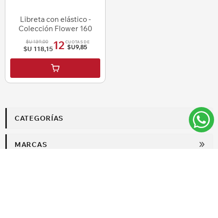
Libreta con elástico -
Colección Flower 160
páginas
$U 139,00
12
CUOTAS DE
$U9,85
$U 118,15
i
h
CATEGORÍAS
MARCAS
ANÓTATE PARA RECIBIR LAS ÚLTIMAS OFERTAS