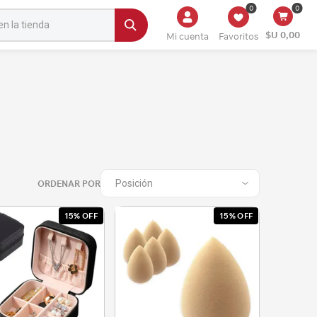
0
0
$U 0,00
Mi cuenta
Favoritos
ORDENAR POR
15% OFF
15% OFF