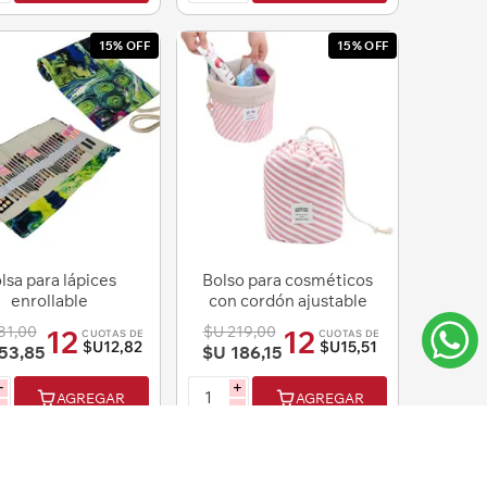
15% OFF
15% OFF
lsa para lápices
Bolso para cosméticos
enrollable
con cordón ajustable
81,00
$U 219,00
12
12
CUOTAS DE
CUOTAS DE
$U12,82
$U15,51
53,85
$U 186,15
i
i
AGREGAR
AGREGAR
h
h
15% OFF
15% OFF