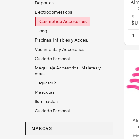
Alm
Deportes
Electrodomésticos
$U 
Cosmética Accesorios
$U
Jilong
Piscinas, Inflables y Acces.
Vestimenta y Accesorios
Cuidado Personal
Maquillaje Accesorios , Maletas y
más..
Juguetería
Mascotas
Iluminacion
Cuidado Personal
Al
p
MARCAS
pe
$U