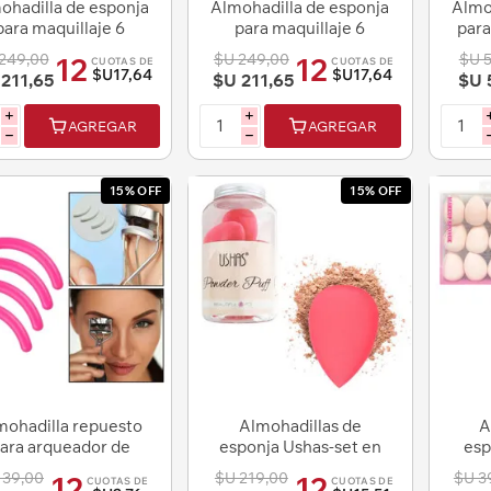
ohadilla de esponja
Almohadilla de esponja
Almo
para maquillaje 6
para maquillaje 6
para
unidades Ushas
unidades Ushas
249,00
$U 249,00
$U 
12
12
CUOTAS DE
CUOTAS DE
$U17,64
$U17,64
 211,65
$U 211,65
$U 
i
i
AGREGAR
AGREGAR
h
h
15% OFF
15% OFF
mohadilla repuesto
Almohadillas de
A
ara arqueador de
esponja Ushas-set en
esp
stañas 4 unidades
frasco- para base de
12
 39,00
$U 219,00
$U 3
12
12
CUOTAS DE
CUOTAS DE
ma