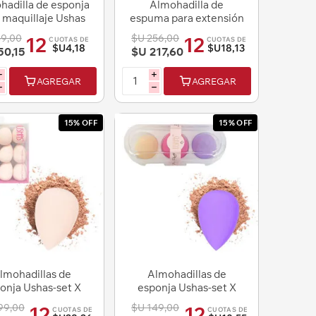
hadilla de esponja
Almohadilla de
 maquillaje Ushas
espuma para extensión
de pestañas rollo 110
59,00
$U 256,00
12
12
CUOTAS DE
CUOTAS DE
piezas
$U4,18
$U18,13
50,15
$U 217,60
i
i
AGREGAR
AGREGAR
h
h
15% OFF
15% OFF
lmohadillas de
Almohadillas de
onja Ushas-set X
esponja Ushas-set X
pc- para base de
3pc- para base de
99,00
$U 149,00
12
12
CUOTAS DE
CUOTAS DE
maqui
maquil