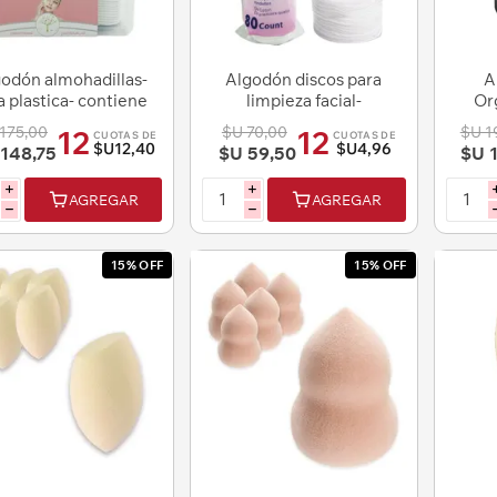
odón almohadillas-
Algodón discos para
A
a plastica- contiene
limpieza facial-
Or
150 unidades
contiene 80 unidades
Bijo
175,00
$U 70,00
$U 1
12
12
CUOTAS DE
CUOTAS DE
$U12,40
$U4,96
148,75
$U 59,50
$U 1
i
i
AGREGAR
AGREGAR
h
h
15% OFF
15% OFF