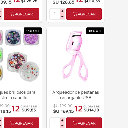
$U28,26
$U10,55
39,15
$U 126,65
i
i
AGREGAR
AGREGAR
h
h
15% OFF
15% OFF
ques brillosos para
Arqueador de pestañas
stro o cabello -
recargable USB
olores Surtidos
39,00
$U 199,00
12
12
CUOTAS DE
CUOTAS DE
$U9,85
$U14,10
18,15
$U 169,15
i
i
AGREGAR
AGREGAR
h
h