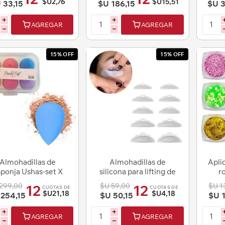
$U2,76
$U15,51
 33,15
$U 186,15
$U 3
i
i
AGREGAR
AGREGAR
h
h
15% OFF
15% OFF
Almohadillas de
Almohadillas de
Apli
ponja Ushas-set X
silicona para lifting de
ro
6pc- para base de
pestañas
C
299,00
$U 59,00
$U 1
12
12
CUOTAS DE
CUOTAS DE
maquil
$U21,18
$U4,18
254,15
$U 50,15
$U 1
i
i
AGREGAR
AGREGAR
h
h