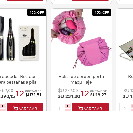
15% OFF
15% OFF
rqueador Rizador
Bolsa de cordón porta
Bo
ara pestañas a pila
maquillaje
459,00
$U 272,00
$U 1
12
12
CUOTAS DE
CUOTAS DE
$U32,51
$U19,27
390,15
$U 231,20
$U 1
i
i
AGREGAR
AGREGAR
h
h
15% OFF
15% OFF