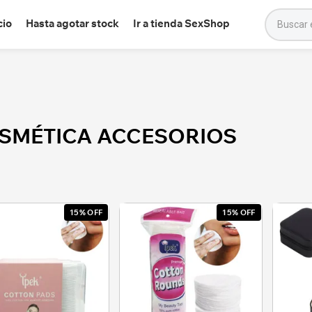
cio
Hasta agotar stock
Ir a tienda SexShop
SMÉTICA ACCESORIOS
15% OFF
15% OFF