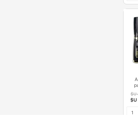
A
p
$U 
$U 