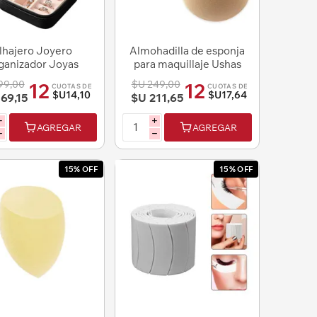
lhajero Joyero
Almohadilla de esponja
ganizador Joyas
para maquillaje Ushas
u Simil Cuero con
99,00
$U 249,00
12
12
CUOTAS DE
CUOTAS DE
cierre
$U14,10
$U17,64
69,15
$U 211,65
i
i
AGREGAR
AGREGAR
h
h
15% OFF
15% OFF