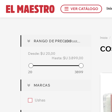
Ini
VER CATÁLOGO
Inicio
/
RANGO DE PRECIOS
LIMPIAR TODO
CO
Desde:
$U 20,00
Hasta:
$U 3.899,00
20
3899
MARCAS
Ushas