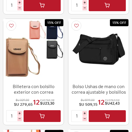
i
i
h
h
15% OFF
15% OFF
Billetera con bolsillo
Bolso Ushas de mano con
exterior con correa
correa ajustable y bolsillos
exteriores
$U 329,00
$U 599,00
12
12
CUOTAS DE
CUOTAS DE
$U23,30
$U42,43
$U 279,65
$U 509,15
i
i
h
h