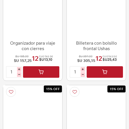
Organizador para viaje
Billetera con bolsillo
con cierres
frontal Ushas
$U 185,00
$U 359,00
12
12
CUOTAS DE
CUOTAS DE
$U13,10
$U25,43
$U 157,25
$U 305,15
i
i
h
h
15% OFF
15% OFF