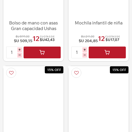
Bolso de mano con asas
Mochila infantil de niña
Gran capacidad Ushas
$U 599,00
$U 241,00
12
12
CUOTAS DE
CUOTAS DE
$U42,43
$U17,07
$U 509,15
$U 204,85
i
i
h
h
15% OFF
15% OFF