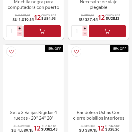
Mochila negra para
Necesaire de viaje
computadora con puerto
plegable
USB
$U 1.199,00
$U 397,00
12
12
CUOTAS DE
CUOTAS DE
$U84,93
$U28,12
$U 1.019,15
$U 337,45
i
i
h
h
15% OFF
15% OFF
Set x 3 Valijas Rígidas 4
Bandolera Ushas Con
ruedas - 20" 24" 28"
cierre bolsillos interiores
Correa ajustable
$U 5.399,00
$U 399,00
12
12
CUOTAS DE
CUOTAS DE
$U382,43
$U28,26
$U 4.589,15
$U 339,15