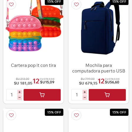
15% OFF
15% OFF
Cartera pop it con tira
Mochila para
computadora puerto USB
$U 213,00
$U 799,00
12
12
CUOTAS DE
CUOTAS DE
$U15,09
$U56,60
$U 181,05
$U 679,15
i
i
h
h
15% OFF
15% OFF