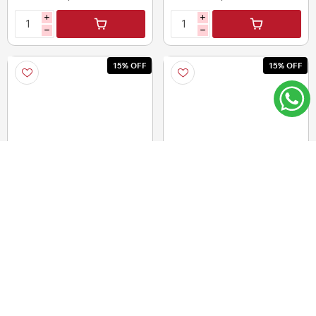
i
i
h
h
15% OFF
15% OFF
Billetera tipo bandolera
Bolso de viaje plegable
Ushas
$U 269,00
$U 199,00
12
12
CUOTAS DE
CUOTAS DE
$U19,05
$U14,10
$U 228,65
$U 169,15
i
i
h
h