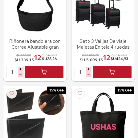
Riñonera bandolera con
Set x 3 Valijas De viaje
Correa Ajustable gran
Maletas En tela 4 ruedas
capacidad Ushas
20"25"30"
$U 399,00
$U 5.999,00
12
12
CUOTAS DE
CUOTAS DE
$U28,26
$U424,93
$U 339,15
$U 5.099,15
i
i
h
h
15% OFF
15% OFF