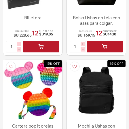
Billetera
Bolso Ushas en tela con
asas para colgar.
$U 269,00
$U 199,00
12
12
CUOTAS DE
CUOTAS DE
$U19,05
$U14,10
$U 228,65
$U 169,15
i
i
h
h
15% OFF
15% OFF
Cartera pop it orejas
Mochila Ushas con