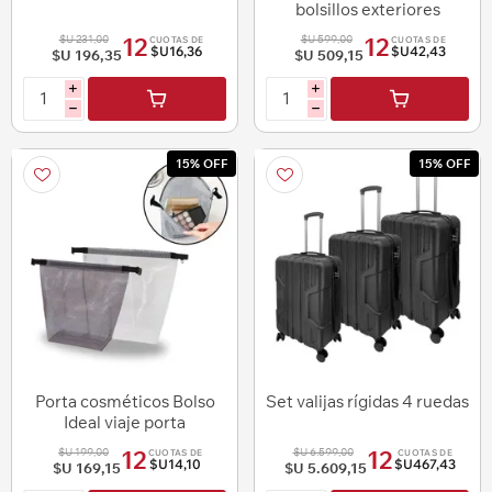
bolsillos exteriores
$U 231,00
$U 599,00
12
12
CUOTAS DE
CUOTAS DE
$U16,36
$U42,43
$U 196,35
$U 509,15
i
i
h
h
15% OFF
15% OFF
Porta cosméticos Bolso
Set valijas rígidas 4 ruedas
Ideal viaje porta
cosméticos y cuidado
$U 199,00
$U 6.599,00
12
12
CUOTAS DE
CUOTAS DE
personal
$U14,10
$U467,43
$U 169,15
$U 5.609,15