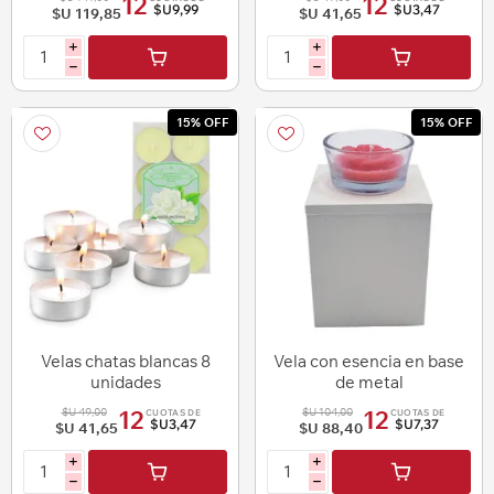
12
12
$U9,99
$U3,47
$U 119,85
$U 41,65
i
i
h
h
15% OFF
15% OFF
Velas chatas blancas 8
Vela con esencia en base
unidades
de metal
$U 49,00
$U 104,00
12
12
CUOTAS DE
CUOTAS DE
$U3,47
$U7,37
$U 41,65
$U 88,40
i
i
h
h