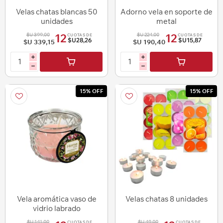
Velas chatas blancas 50
Adorno vela en soporte de
unidades
metal
$U 399,00
$U 224,00
12
12
CUOTAS DE
CUOTAS DE
$U28,26
$U15,87
$U 339,15
$U 190,40
i
i
h
h
15% OFF
15% OFF
Vela aromática vaso de
Velas chatas 8 unidades
vidrio labrado
$U 141,00
$U 49,00
CUOTAS DE
CUOTAS DE