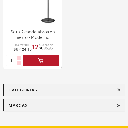
Set x 2 candelabros en
hierro - Moderno
Minimalista
$U 499,00
12
CUOTAS DE
$U35,35
$U 424,15
i
h
CATEGORÍAS
MARCAS