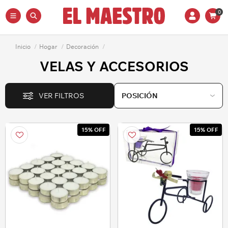
0
Inicio
/
Hogar
/
Decoración
/
VELAS Y ACCESORIOS
VER FILTROS
15% OFF
15% OFF