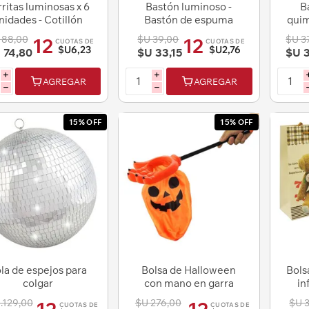
ritas luminosas x 6
Bastón luminoso -
B
nidades - Cotillón
Bastón de espuma
quim
luminoso
Cotillón luminoso
co
 88,00
$U 39,00
$U 3
12
12
CUOTAS DE
CUOTAS DE
$U6,23
$U2,76
 74,80
$U 33,15
$U 3
i
i
AGREGAR
AGREGAR
h
h
15% OFF
15% OFF
la de espejos para
Bolsa de Halloween
Bols
colgar
con mano en garra
in
Cotillón
.129,00
$U 276,00
$U 
CUOTAS DE
CUOTAS DE