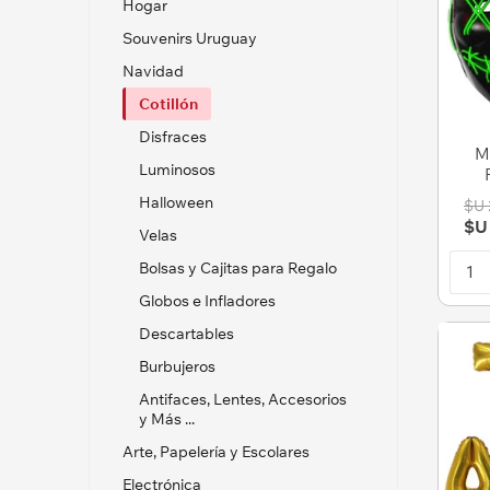
Hogar
Souvenirs Uruguay
Navidad
Cotillón
Disfraces
M
Luminosos
Di
Halloween
$U 
$U
Velas
Bolsas y Cajitas para Regalo
Globos e Infladores
Descartables
Burbujeros
Antifaces, Lentes, Accesorios
y Más ...
Arte, Papelería y Escolares
Electrónica