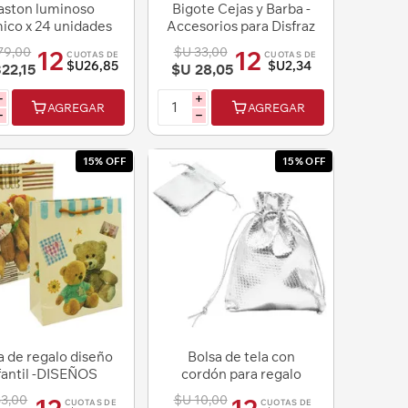
aston luminoso
Bigote Cejas y Barba -
ico x 24 unidades
Accesorios para Disfraz
tillon luminoso
79,00
$U 33,00
12
12
CUOTAS DE
CUOTAS DE
$U26,85
$U2,34
22,15
$U 28,05
i
i
AGREGAR
AGREGAR
h
h
15% OFF
15% OFF
a de regalo diseño
Bolsa de tela con
fantil -DISEÑOS
cordón para regalo
SURTIDOS
33,00
$U 10,00
CUOTAS DE
CUOTAS DE