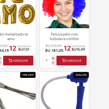
bo metalizado te
Peluca pelo rulo
amo
futbolera cotillón
99,00
$U 213,00
12
12
CUOTAS DE
CUOTAS DE
$U7,01
$U15,09
84,15
$U 181,05
i
i
AGREGAR
AGREGAR
h
h
15% OFF
15% OFF