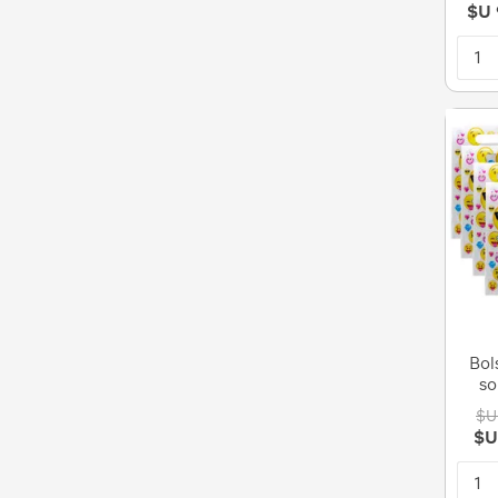
$U 
Bol
so
$U
$U