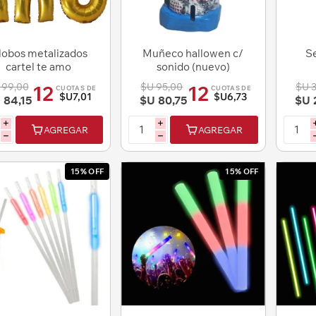
lobos metalizados
Muñeco hallowen c/
Se
cartel te amo
sonido (nuevo)
 99,00
$U 95,00
$U 
12
12
CUOTAS DE
CUOTAS DE
$U7,01
$U6,73
 84,15
$U 80,75
$U 
i
i
AGREGAR
AGREGAR
h
h
15% OFF
15% OFF