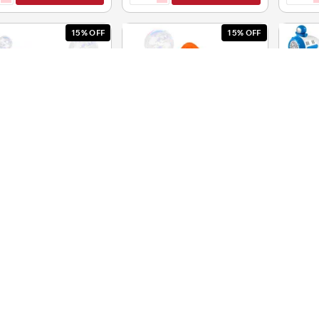
15% OFF
15% OFF
Burbujero Diseño
Burbujero a pila pez -
Burb
Jirafa
17x17cm-2 colores
 29,00
$U 439,00
$U 3
12
12
CUOTAS DE
CUOTAS DE
$U2,05
$U31,10
 24,65
$U 373,15
$U 3
i
i
AGREGAR
AGREGAR
h
h