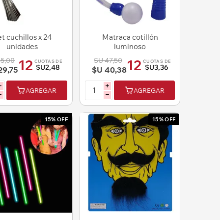
t cuchillos x 24
Matraca cotillón
unidades
luminoso
35,00
$U 47,50
12
12
CUOTAS DE
CUOTAS DE
$U2,48
$U3,36
29,75
$U 40,38
i
i
AGREGAR
AGREGAR
h
h
15% OFF
15% OFF