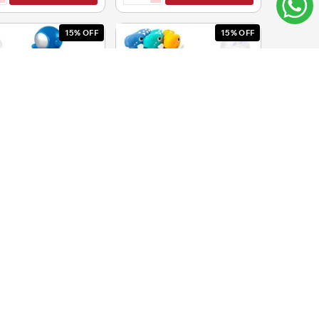
15% OFF
15% OFF
ujero Astronauta
Burbujero C/U
maquina -dinosaurio-
21cm.
99,00
$U 152,00
12
12
CUOTAS DE
CUOTAS DE
$U28,26
$U10,77
39,15
$U 129,20
i
i
AGREGAR
AGREGAR
h
h