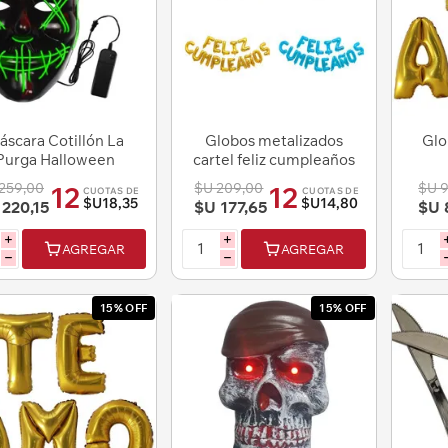
áscara Cotillón La
Globos metalizados
Glo
Purga Halloween
cartel feliz cumpleaños
sfraz Máscara con
decoración fiestas
259,00
$U 209,00
$U 
12
12
CUOTAS DE
CUOTAS DE
Luz
$U18,35
$U14,80
 220,15
$U 177,65
$U 
i
i
AGREGAR
AGREGAR
h
h
15% OFF
15% OFF