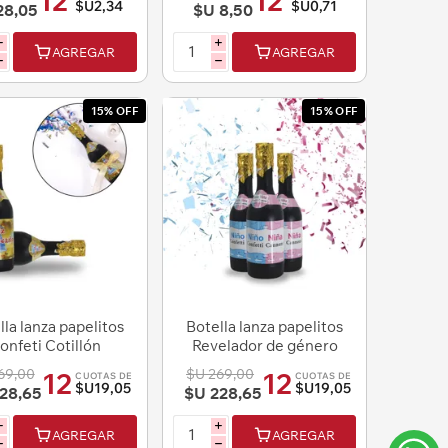
12
12
$U2,34
$U0,71
28,05
$U 8,50
i
i
AGREGAR
AGREGAR
h
h
15% OFF
15% OFF
lla lanza papelitos
Botella lanza papelitos
onfeti Cotillón
Revelador de género
Baby Shower
69,00
$U 269,00
12
12
CUOTAS DE
CUOTAS DE
$U19,05
$U19,05
28,65
$U 228,65
i
i
AGREGAR
AGREGAR
h
h