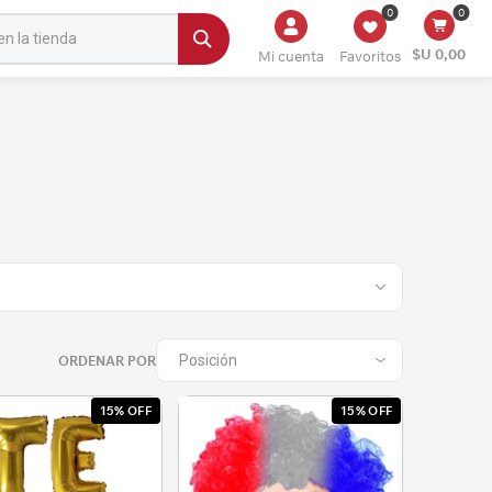
0
0
$U 0,00
Mi cuenta
Favoritos
ORDENAR POR
15% OFF
15% OFF