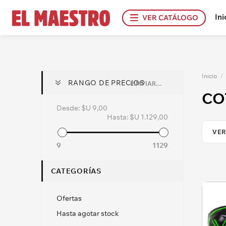
Ini
VER CATÁLOGO
Inicio
/
RANGO DE PRECIOS
LIMPIAR TODO
CO
Desde:
$U 9,00
Hasta:
$U 1.129,00
9
1129
CATEGORÍAS
Ofertas
Hasta agotar stock