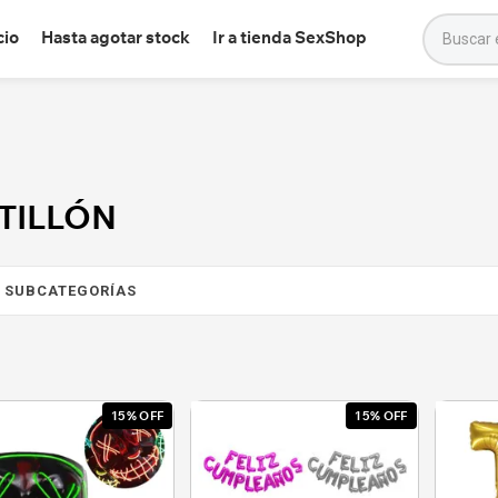
cio
Hasta agotar stock
Ir a tienda SexShop
TILLÓN
15% OFF
15% OFF