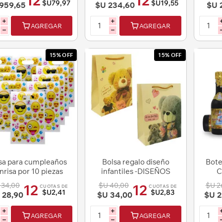
12
12
$U79,97
$U19,55
959,65
$U 234,60
$U 
i
i
AGREGAR
AGREGAR
h
h
15% OFF
15% OFF
sa para cumpleaños
Bolsa regalo diseño
Bote
nrisa por 10 piezas
infantiles -DISEÑOS
C
en bolsa
SURTIDOS
 34,00
$U 40,00
$U 2
12
12
CUOTAS DE
CUOTAS DE
$U2,41
$U2,83
 28,90
$U 34,00
$U 2
i
i
AGREGAR
AGREGAR
h
h