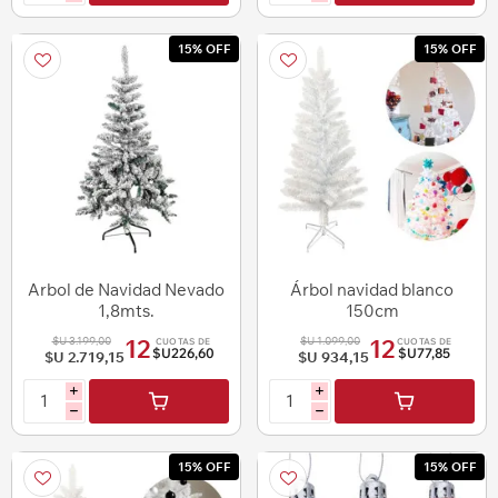
15% OFF
15% OFF
Arbol de Navidad Nevado
Árbol navidad blanco
1,8mts.
150cm
$U 3.199,00
$U 1.099,00
12
12
CUOTAS DE
CUOTAS DE
$U226,60
$U77,85
$U 2.719,15
$U 934,15
i
i
h
h
15% OFF
15% OFF