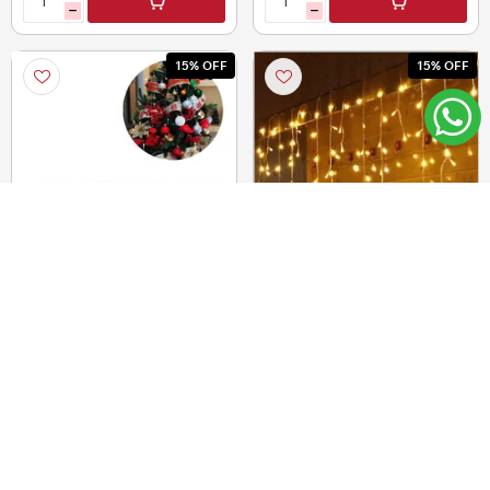
h
h
15% OFF
15% OFF
Cinta Decorativa Navidad
Cortina de Luces 100
- Cada rollo - Diseños
luces cálidas - Cable 3 mts
surtidos.
transparente
$U 109,00
$U 270,00
12
12
CUOTAS DE
CUOTAS DE
$U7,72
$U19,13
$U 92,65
$U 229,50
i
i
h
h
15% OFF
15% OFF