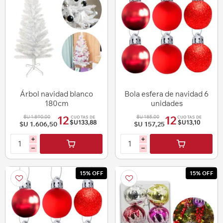
Árbol navidad blanco
Bola esfera de navidad 6
180cm
unidades
$U 1.890,00
$U 185,00
12
12
CUOTAS DE
CUOTAS DE
$U133,88
$U13,10
$U 1.606,50
$U 157,25
i
i
h
h
15% OFF
15% OFF