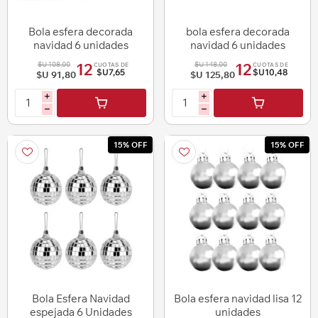
Bola esfera decorada
bola esfera decorada
navidad 6 unidades
navidad 6 unidades
$U 108,00
$U 148,00
12
12
CUOTAS DE
CUOTAS DE
$U7,65
$U10,48
$U 91,80
$U 125,80
i
i
h
h
15% OFF
15% OFF
Bola Esfera Navidad
Bola esfera navidad lisa 12
espejada 6 Unidades
unidades