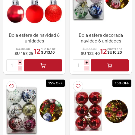
Bola esfera de navidad 6
Bola esfera decorada
unidades
navidad 6 unidades
$U 185,00
$U 144,00
12
12
CUOTAS DE
CUOTAS DE
$U13,10
$U10,20
$U 157,25
$U 122,40
i
i
h
h
15% OFF
15% OFF