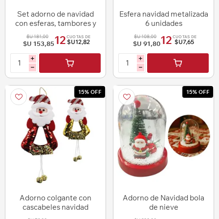
Set adorno de navidad
Esfera navidad metalizada
con esferas, tambores y
6 unidades
piñas
$U 181,00
$U 108,00
12
12
CUOTAS DE
CUOTAS DE
$U12,82
$U7,65
$U 153,85
$U 91,80
i
i
h
h
15% OFF
15% OFF
Adorno colgante con
Adorno de Navidad bola
cascabeles navidad
de nieve