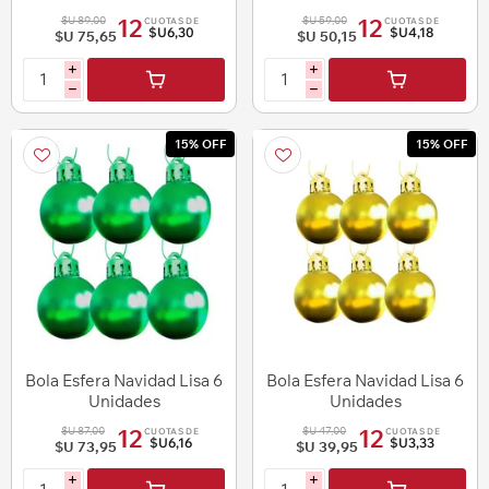
$U 89,00
$U 59,00
12
12
CUOTAS DE
CUOTAS DE
$U6,30
$U4,18
$U 75,65
$U 50,15
i
i
h
h
15% OFF
15% OFF
Bola Esfera Navidad Lisa 6
Bola Esfera Navidad Lisa 6
Unidades
Unidades
$U 87,00
$U 47,00
12
12
CUOTAS DE
CUOTAS DE
$U6,16
$U3,33
$U 73,95
$U 39,95
i
i