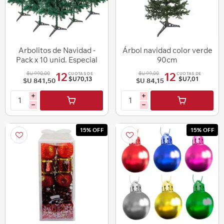
Arbolitos de Navidad -
Árbol navidad color verde
Pack x 10 unid. Especial
90cm
Mayoristas
$U 990,00
$U 99,00
12
12
CUOTAS DE
CUOTAS DE
$U70,13
$U7,01
$U 841,50
$U 84,15
i
i
h
h
15% OFF
15% OFF