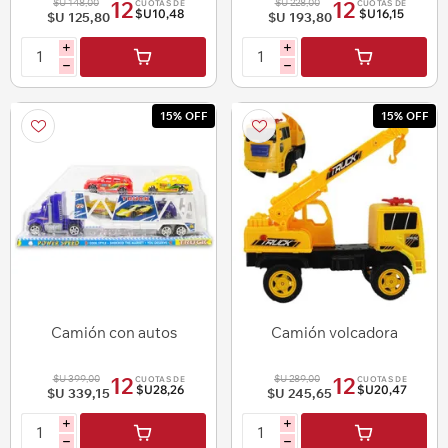
$U 148,00
$U 228,00
12
12
CUOTAS DE
CUOTAS DE
$U10,48
$U16,15
$U 125,80
$U 193,80
i
i
h
h
15% OFF
15% OFF
Camión con autos
Camión volcadora
$U 399,00
$U 289,00
12
12
CUOTAS DE
CUOTAS DE
$U28,26
$U20,47
$U 339,15
$U 245,65
i
i
h
h