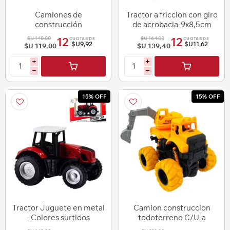
Camiones de
Tractor a friccion con giro
construcción
de acrobacia-9x8,5cm
C/U
$U 140,00
$U 164,00
12
12
CUOTAS DE
CUOTAS DE
$U9,92
$U11,62
$U 119,00
$U 139,40
i
i
h
h
15% OFF
15% OFF
Tractor Juguete en metal
Camion construccion
- Colores surtidos
todoterreno C/U-a
friccion-10x12cm.