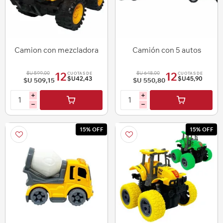
Camion con mezcladora
Camión con 5 autos
$U 599,00
$U 648,00
12
12
CUOTAS DE
CUOTAS DE
$U42,43
$U45,90
$U 509,15
$U 550,80
i
i
h
h
15% OFF
15% OFF