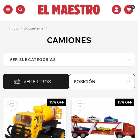
0
Inicio
/
Juguetería
/
CAMIONES
VER FILTROS
15% OFF
15% OFF