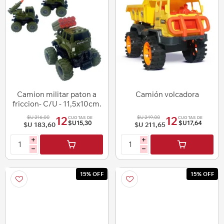
Camion militar paton a
Camión volcadora
friccion- C/U - 11,5x10cm.
4 diseños
$U 216,00
$U 249,00
12
12
CUOTAS DE
CUOTAS DE
$U15,30
$U17,64
$U 183,60
$U 211,65
i
i
h
h
15% OFF
15% OFF