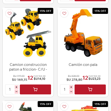
15% OFF
15% OFF
Camion construccion
Camión con pala
paton a friccion- C/U -
10x10cm. 4 diseñ
$U 199,00
$U 328,00
12
12
CUOTAS DE
CUOTAS DE
$U14,10
$U23,23
$U 169,15
$U 278,80
i
i
h
h
15% OFF
15% OFF