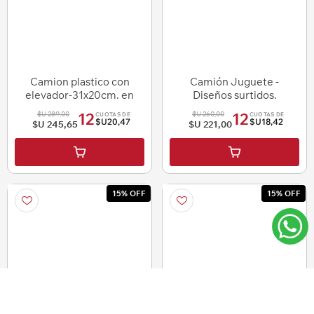
Camion plastico con
Camión Juguete -
elevador-31x20cm. en
Diseños surtidos.
bolsa
$U 289,00
$U 260,00
12
12
CUOTAS DE
CUOTAS DE
$U20,47
$U18,42
$U 245,65
$U 221,00
15% OFF
15% OFF