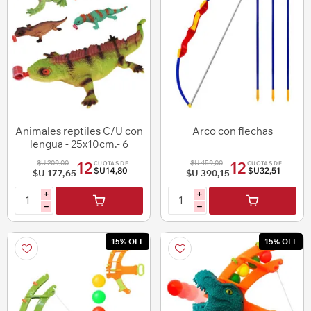
Animales reptiles C/U con
Arco con flechas
lengua - 25x10cm.- 6
diseños
$U 209,00
$U 459,00
12
12
CUOTAS DE
CUOTAS DE
$U14,80
$U32,51
$U 177,65
$U 390,15
i
i
h
h
15% OFF
15% OFF