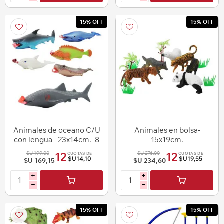
15% OFF
15% OFF
Animales de oceano C/U
Animales en bolsa-
con lengua - 23x14cm.- 8
15x19cm.
diseños
$U 199,00
$U 276,00
12
12
CUOTAS DE
CUOTAS DE
$U14,10
$U19,55
$U 169,15
$U 234,60
i
i
h
h
15% OFF
15% OFF