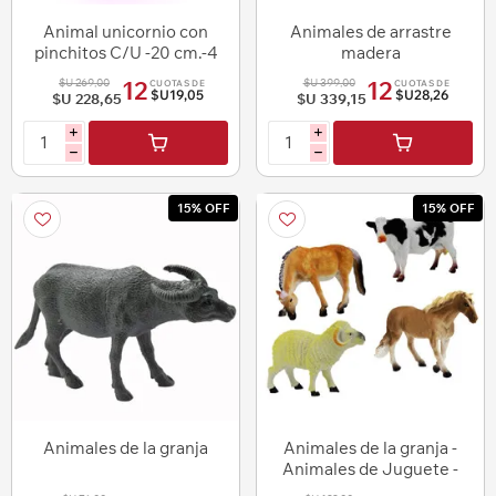
Animal unicornio con
Animales de arrastre
pinchitos C/U -20 cm.-4
madera
colores
$U 269,00
$U 399,00
12
12
CUOTAS DE
CUOTAS DE
$U19,05
$U28,26
$U 228,65
$U 339,15
i
i
h
h
15% OFF
15% OFF
Animales de la granja
Animales de la granja -
Animales de Juguete -
diseños surtidos