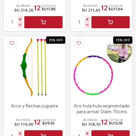
colores
63x22cm.- 3
$U 252,00
$U 249,00
12
12
CUOTAS DE
CUOTAS DE
$U17,85
$U17,64
$U 214,20
$U 211,65
i
i
h
h
15% OFF
15% OFF
Arco y flechas juguete
Aro hula hula segmentado
para armar Diám 70cms
$U 140,00
$U 186,00
12
12
CUOTAS DE
CUOTAS DE
$U9,92
$U13,18
$U 119,00
$U 158,10
i
i