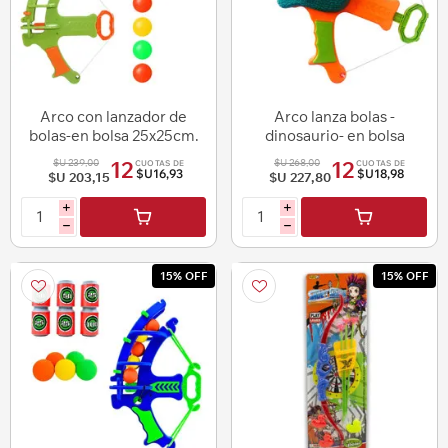
Arco con lanzador de
Arco lanza bolas -
bolas-en bolsa 25x25cm.
dinosaurio- en bolsa
24x25cm.
$U 239,00
$U 268,00
12
12
CUOTAS DE
CUOTAS DE
$U16,93
$U18,98
$U 203,15
$U 227,80
i
i
h
h
15% OFF
15% OFF