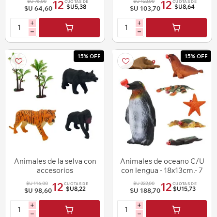
$U 76,00
$U 122,00
12
12
CUOTAS DE
CUOTAS DE
$U5,38
$U8,64
$U 64,60
$U 103,70
i
i
h
h
15% OFF
15% OFF
Animales de la selva con
Animales de oceano C/U
accesorios
con lengua - 18x13cm.- 7
diseños
$U 116,00
$U 222,00
12
12
CUOTAS DE
CUOTAS DE
$U8,22
$U15,73
$U 98,60
$U 188,70
i
i
h
h