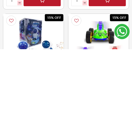
h
h
15% OFF
15% OFF
Astronauta Juguete
Autito volcador
musical
$U 539,00
$U 109,00
12
12
CUOTAS DE
CUOTAS DE
$U38,18
$U7,72
$U 458,15
$U 92,65
i
i
h
h
15% OFF
15% OFF