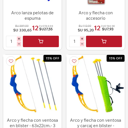
Arco lanza pelotas de
Arco y flecha con
espuma
accesorio
$U 389,00
$U 112,00
12
12
CUOTAS DE
CUOTAS DE
$U27,55
$U7,93
$U 330,65
$U 95,20
i
i
h
h
15% OFF
15% OFF
Arco y flecha con ventosa
Arco y flecha con ventosa
en blister - 63x22cm.- 3
y carcaj en blister -