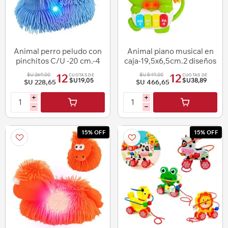
Animal perro peludo con
Animal piano musical en
pinchitos C/U -20 cm.-4
caja-19,5x6,5cm.2 diseños
colores
$U 269,00
$U 549,00
12
12
CUOTAS DE
CUOTAS DE
$U19,05
$U38,89
$U 228,65
$U 466,65
i
i
h
h
15% OFF
15% OFF