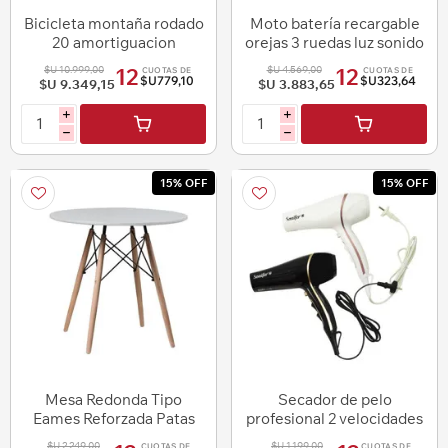
Bicicleta montaña rodado
Moto batería recargable
20 amortiguacion
orejas 3 ruedas luz sonido
delantera lo ideal
$U 10.999,00
$U 4.569,00
12
12
CUOTAS DE
CUOTAS DE
$U779,10
$U323,64
$U 9.349,15
$U 3.883,65
i
i
h
h
15% OFF
15% OFF
Mesa Redonda Tipo
Secador de pelo
Eames Reforzada Patas
profesional 2 velocidades
Madera
2000 w sonifer
$U 2.249,00
$U 1.199,00
CUOTAS DE
CUOTAS DE