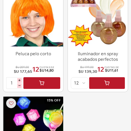
Peluca pelo corto
Iluminador en spray
acabados perfectos
luminosos Ushas
$U 209,00
$U 199,00
12
12
CUOTAS DE
CUOTAS DE
$U14,80
$U11,61
$U 177,65
$U 139,30
i
h
15% OFF