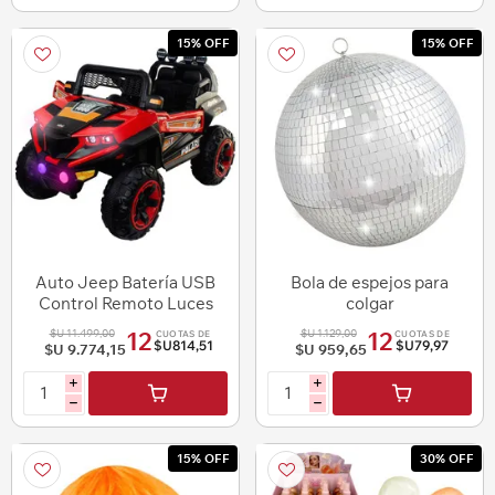
15% OFF
15% OFF
Auto Jeep Batería USB
Bola de espejos para
Control Remoto Luces
colgar
Led Lo Ideal Kid
$U 11.499,00
$U 1.129,00
12
12
CUOTAS DE
CUOTAS DE
$U814,51
$U79,97
$U 9.774,15
$U 959,65
i
i
h
h
15% OFF
30% OFF