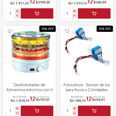
12
12
$U159,30
$U84,93
$U 1.911,65
$U 1.019,15
i
i
h
h
15% OFF
15% OFF
Deshidratador de
Fotocélula - Sensor de luz
Alimentos eléctrico con 5
para focos x 2 Unidades
bandejas 350W
$U 2.139,00
$U 339,00
12
12
CUOTAS DE
CUOTAS DE
$U151,51
$U24,01
$U 1.818,15
$U 288,15
i
i
h
h