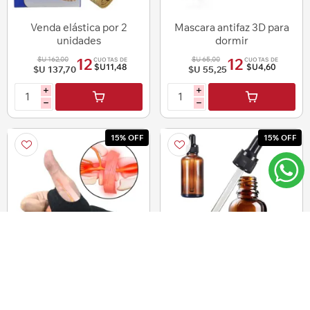
Venda elástica por 2
Mascara antifaz 3D para
unidades
dormir
$U 162,00
$U 65,00
12
12
CUOTAS DE
CUOTAS DE
$U11,48
$U4,60
$U 137,70
$U 55,25
i
i
h
h
15% OFF
15% OFF
Muñequera con dedo
Frasco de vidrio con
ajustable
gotero 35 ml