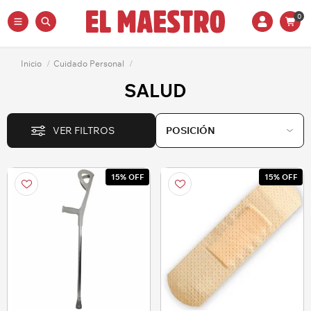
0
Inicio
/
Cuidado Personal
/
SALUD
VER FILTROS
15% OFF
15% OFF