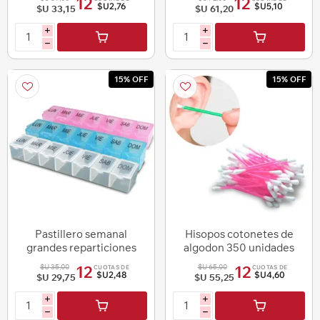
12
12
$U2,76
$U5,10
$U 33,15
$U 61,20
i
i
h
h
15% OFF
15% OFF
Pastillero semanal
Hisopos cotonetes de
grandes reparticiones
algodon 350 unidades
$U 35,00
$U 65,00
12
12
CUOTAS DE
CUOTAS DE
$U2,48
$U4,60
$U 29,75
$U 55,25
i
i
h
h