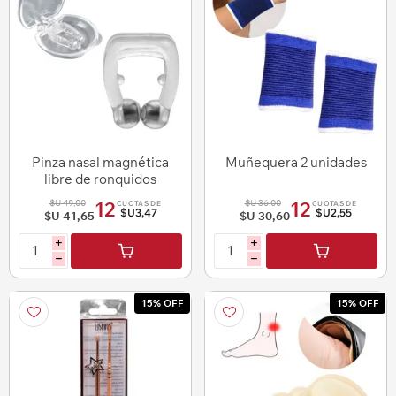
Pinza nasal magnética
Muñequera 2 unidades
libre de ronquidos
$U 49,00
$U 36,00
12
12
CUOTAS DE
CUOTAS DE
$U3,47
$U2,55
$U 41,65
$U 30,60
i
i
h
h
15% OFF
15% OFF