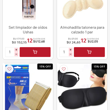
Set limpiador de oídos
Almohadilla talonera para
Ushas
calzado 1 par
$U 179,00
$U 29,00
12
12
CUOTAS DE
CUOTAS DE
$U12,68
$U2,05
$U 152,15
$U 24,65
i
i
h
h
15% OFF
15% OFF