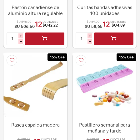
Bastón canadiense de
Curitas bandas adhesivas
aluminio altura regulable
100 unidades
$U 596,00
$U 69,00
12
12
CUOTAS DE
CUOTAS DE
$U42,22
$U4,89
$U 506,60
$U 58,65
i
i
h
h
15% OFF
15% OFF
Rasca espalda madera
Pastillero semanal para
mañana y tarde
$U 39,00
$U 72,00
CUOTAS DE
CUOTAS DE