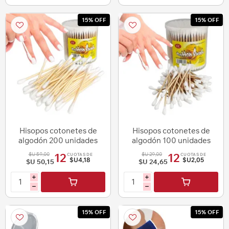
15% OFF
15% OFF
Hisopos cotonetes de
Hisopos cotonetes de
algodón 200 unidades
algodón 100 unidades
$U 59,00
$U 29,00
12
12
CUOTAS DE
CUOTAS DE
$U4,18
$U2,05
$U 50,15
$U 24,65
i
i
h
h
15% OFF
15% OFF