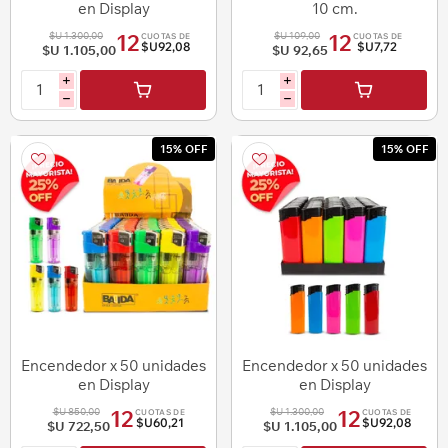
en Display
10 cm.
$U 1.300,00
$U 109,00
12
12
CUOTAS DE
CUOTAS DE
$U92,08
$U7,72
$U 1.105,00
$U 92,65
i
i
h
h
15% OFF
15% OFF
Encendedor x 50 unidades
Encendedor x 50 unidades
en Display
en Display
$U 850,00
$U 1.300,00
12
12
CUOTAS DE
CUOTAS DE
$U60,21
$U92,08
$U 722,50
$U 1.105,00