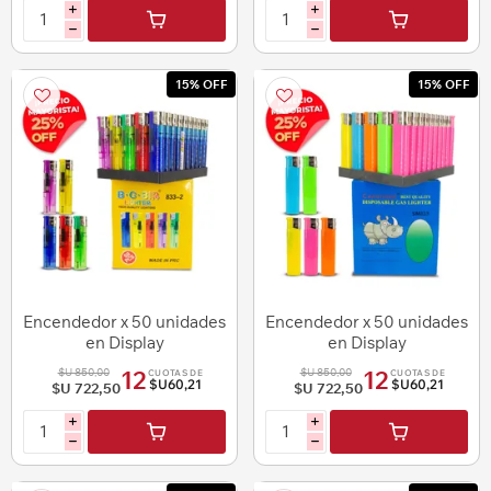
i
i
h
h
15% OFF
15% OFF
Encendedor x 50 unidades
Encendedor x 50 unidades
en Display
en Display
$U 850,00
$U 850,00
12
12
CUOTAS DE
CUOTAS DE
$U60,21
$U60,21
$U 722,50
$U 722,50
i
i
h
h