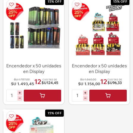
15% OFF
15% OFF
Encendedor x 50 unidades
Encendedor x 50 unidades
en Display
en Display
$U 1.757,00
$U 1.360,00
12
12
CUOTAS DE
CUOTAS DE
$U124,45
$U96,33
$U 1.493,45
$U 1.156,00
i
i
h
h
15% OFF