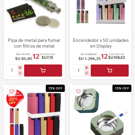
Pipa de metal para fumar
Encendedor x 50 unidades
con filtros de metal
en Display
$U 101,00
$U 1.525,00
12
12
CUOTAS DE
CUOTAS DE
$U7,15
$U108,02
$U 85,85
$U 1.296,25
i
i
h
h
15% OFF
15% OFF