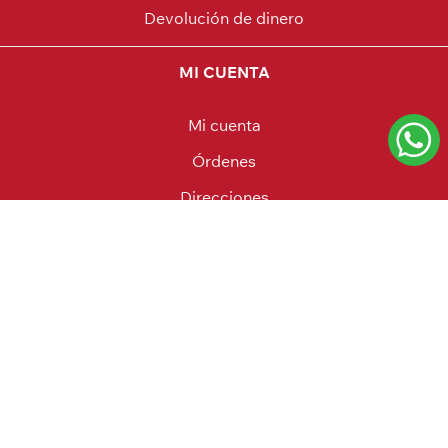
Devolución de dinero
MI CUENTA
Mi cuenta
Órdenes
Direcciones
Productos vistos recientemente
Carrito
Favoritos
Powered by
nopCommerce
Designed by
Agile.Uy