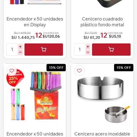
Encendedor x 50 unidades
Cenicero cuadrado
en Display
plástico fondo metal
$U 1.695,00
$U 72,00
12
12
CUOTAS DE
CUOTAS DE
$U120,06
$U5,10
$U 1.440,75
$U 61,20
i
i
h
h
15% OFF
15% OFF
Encendedor x 50 unidades
Cenicero acero inoxidable