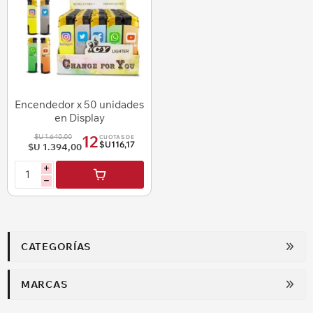
Encendedor x 50 unidades
en Display
$U 1.640,00
12
CUOTAS DE
$U116,17
$U 1.394,00
i
h
CATEGORÍAS
MARCAS