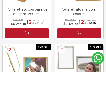
Portaretrato con base de
Portaretrato marco en
madera- vertical
colores
$U 299,00
$U 149,00
12
12
CUOTAS DE
CUOTAS DE
$U21,18
$U10,55
$U 254,15
$U 126,65
15% OFF
15% OFF
Portaretrato marco varios
Portaretrato para tamaño
colores - Para tamaño A4
A4