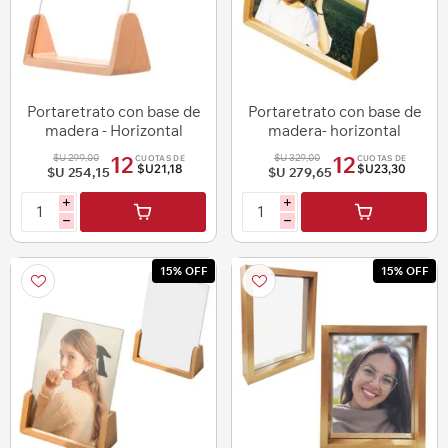
Portaretrato con base de
Portaretrato con base de
madera - Horizontal
madera- horizontal
$U 299,00
$U 329,00
12
12
CUOTAS DE
CUOTAS DE
$U21,18
$U23,30
$U 254,15
$U 279,65
i
i
h
h
15% OFF
15% OFF