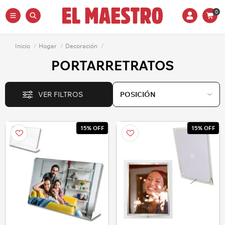
0
Inicio
/
Hogar
/
Decoración
/
PORTARRETRATOS
VER FILTROS
15% OFF
15% OFF