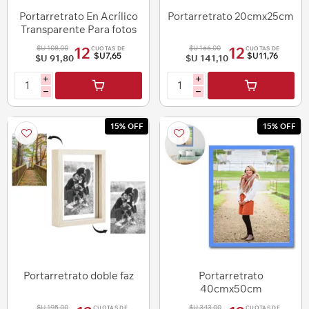
Portarretrato En Acrílico
Portarretrato 20cmx25cm
Transparente Para fotos
de 18cmx13cm
$U 108,00
$U 166,00
12
12
CUOTAS DE
CUOTAS DE
$U7,65
$U11,76
$U 91,80
$U 141,10
i
i
h
h
15% OFF
15% OFF
Portarretrato doble faz
Portarretrato
40cmx50cm
$U 195,00
$U 343,00
CUOTAS DE
CUOTAS DE