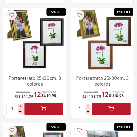
15% OFF
15% OFF
Portaretrato 25x30cm. 3
Portaretrato 25x30cm. 3
colores
colores
$U 155,00
$U 155,00
12
12
CUOTAS DE
CUOTAS DE
$U10,98
$U10,98
$U 131,75
$U 131,75
i
i
h
h
15% OFF
15% OFF