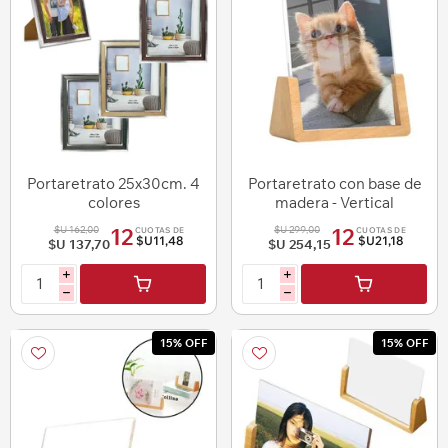
Portaretrato 25x30cm. 4
Portaretrato con base de
colores
madera - Vertical
$U 162,00
$U 299,00
12
12
CUOTAS DE
CUOTAS DE
$U11,48
$U21,18
$U 137,70
$U 254,15
i
i
h
h
15% OFF
15% OFF