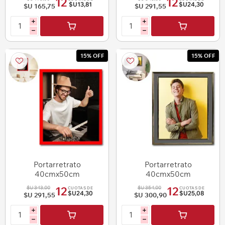
12
12
$U13,81
$U24,30
$U 165,75
$U 291,55
i
i
h
h
15% OFF
15% OFF
Portarretrato
Portarretrato
40cmx50cm
40cmx50cm
$U 343,00
$U 354,00
12
12
CUOTAS DE
CUOTAS DE
$U24,30
$U25,08
$U 291,55
$U 300,90
i
i
h
h