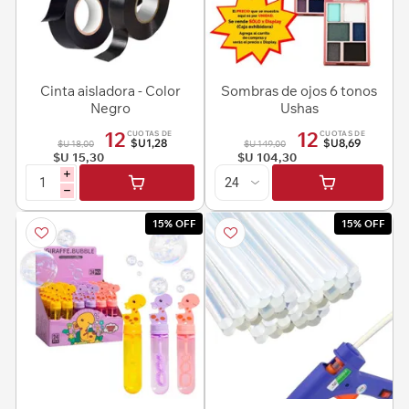
Cinta aisladora - Color
Sombras de ojos 6 tonos
Negro
Ushas
12
12
CUOTAS DE
CUOTAS DE
$U1,28
$U8,69
$U 18,00
$U 149,00
$U 15,30
$U 104,30
i
h
15% OFF
15% OFF