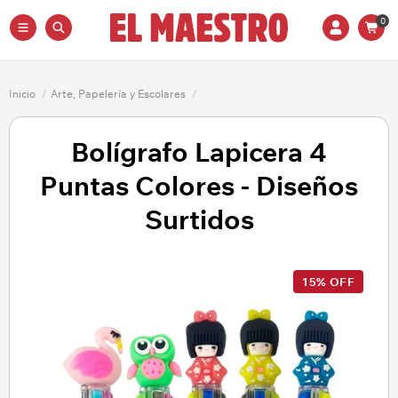
0
Inicio
/
Arte, Papelería y Escolares
/
Bolígrafo Lapicera 4
Puntas Colores - Diseños
Surtidos
15% OFF