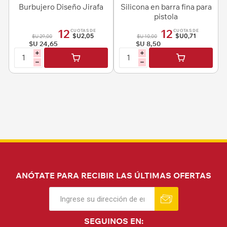
Burbujero Diseño Jirafa
Silicona en barra fina para
pistola
12
12
CUOTAS DE
CUOTAS DE
$U2,05
$U0,71
$U 29,00
$U 10,00
$U 24,65
$U 8,50
i
i
h
h
ANÓTATE PARA RECIBIR LAS ÚLTIMAS OFERTAS
SEGUINOS EN: