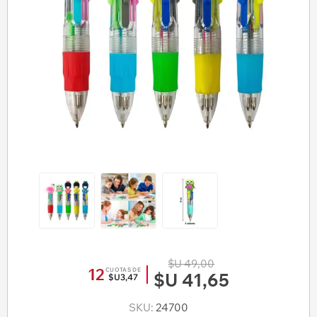
$U 49,00
12
CUOTAS DE
$U 41,65
$U3,47
SKU:
24700