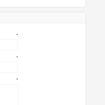
*
*
*