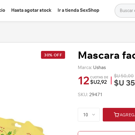
cio
Hasta agotar stock
Ir a tienda SexShop
Mascara fa
30% OFF
Marca:
Ushas
$U 50,00
12
CUOTAS DE
$U 35
$U2,92
SKU:
29471
AGREG