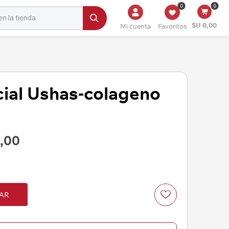
0
0
$U 0,00
Mi cuenta
Favoritos
cial Ushas-colageno
,00
AR