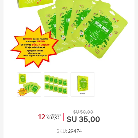
$U 50,00
12
CUOTAS DE
$U 35,00
$U2,92
SKU:
29474