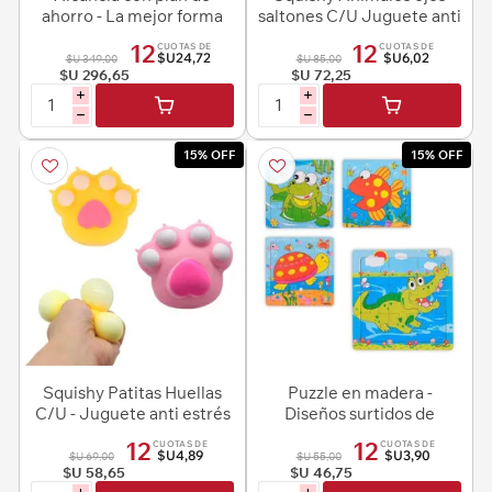
ahorro - La mejor forma
saltones C/U Juguete anti
de ahorrar
estres - Diseños surtidos
12
12
CUOTAS DE
CUOTAS DE
$U24,72
$U6,02
$U 349,00
$U 85,00
$U 296,65
$U 72,25
i
i
h
h
15% OFF
15% OFF
Squishy Patitas Huellas
Puzzle en madera -
C/U - Juguete anti estrés
Diseños surtidos de
- Colores surtidos.
animales
12
12
CUOTAS DE
CUOTAS DE
$U4,89
$U3,90
$U 69,00
$U 55,00
$U 58,65
$U 46,75