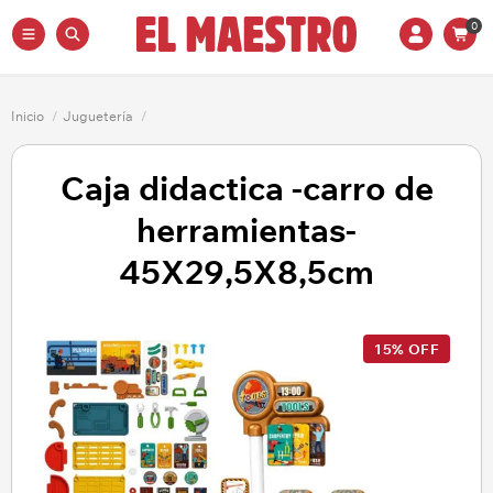
0
Inicio
/
Juguetería
/
Caja didactica -carro de
herramientas-
45X29,5X8,5cm
15% OFF