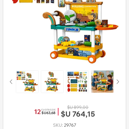
$U 899,00
12
CUOTAS DE
$U 764,15
$U63,68
SKU:
29767