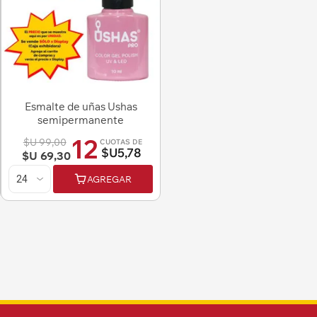
Esmalte de uñas Ushas
semipermanente
12
$U 99,00
CUOTAS DE
$U5,78
$U 69,30
AGREGAR