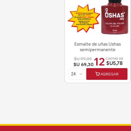
Esmalte de uñas Ushas
semipermanente
12
$U 99,00
CUOTAS DE
$U5,78
$U 69,30
AGREGAR