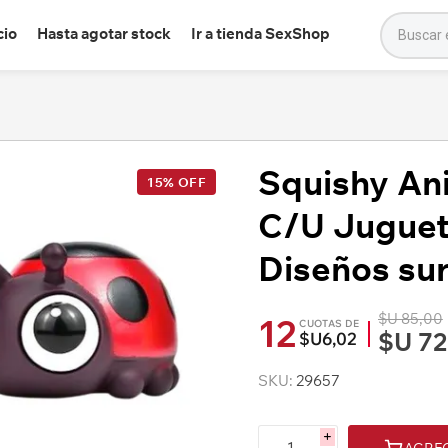
cio
Hasta agotar stock
Ir a tienda SexShop
Squishy Ani
15% OFF
C/U Juguete
Diseños sur
$U 85,00
12
CUOTAS DE
$U 72
$U6,02
SKU:
29657
i
AGRE