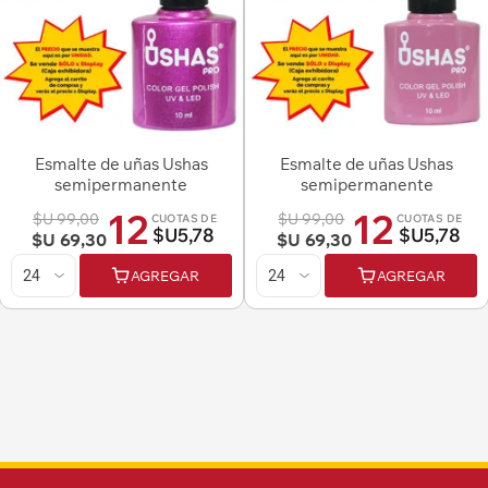
Esmalte de uñas Ushas
Esmalte de uñas Ushas
semipermanente
semipermanente
12
12
$U 99,00
$U 99,00
CUOTAS DE
CUOTAS DE
$U5,78
$U5,78
$U 69,30
$U 69,30
AGREGAR
AGREGAR