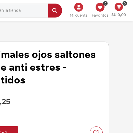
0
0
$U 0,00
Mi cuenta
Favoritos
males ojos saltones
 anti estres -
tidos
,25
GAR