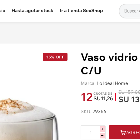
cio
Hasta agotar stock
Ir a tienda SexShop
Vaso vidrio
15% OFF
C/U
Marca:
Lo Ideal Home
$U 159,0
12
CUOTAS DE
$U 13
$U11,26
SKU:
29366
i
AGRE
h