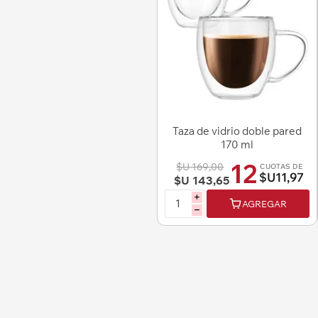
Taza de vidrio doble pared
170 ml
12
$U 169,00
CUOTAS DE
$U11,97
$U 143,65
i
AGREGAR
h