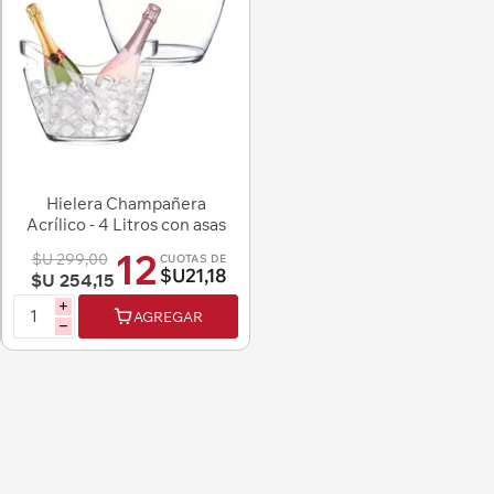
Hielera Champañera
Acrílico - 4 Litros con asas
12
$U 299,00
CUOTAS DE
$U21,18
$U 254,15
i
AGREGAR
h