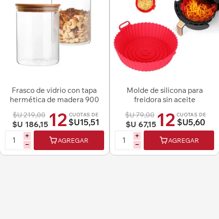
Frasco de vidrio con tapa
Molde de silicona para
hermética de madera 900
freidora sin aceite
ml
12
12
$U 219,00
$U 79,00
CUOTAS DE
CUOTAS DE
$U15,51
$U5,60
$U 186,15
$U 67,15
i
i
AGREGAR
AGREGAR
h
h