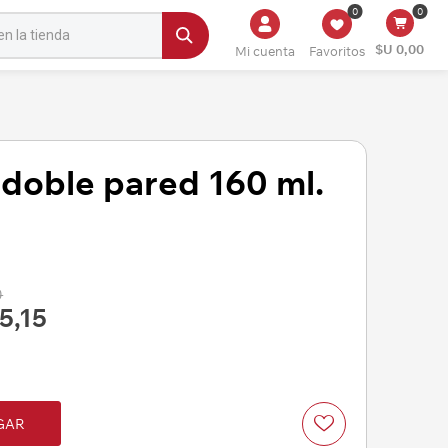
0
0
$U 0,00
Mi cuenta
Favoritos
 doble pared 160 ml.
0
5,15
GAR