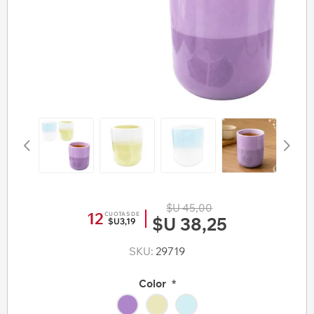
$U 45,00
12
CUOTAS DE
$U 38,25
$U3,19
SKU:
29719
Color
*