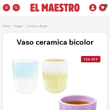
0
Inicio
/
Hogar
/
Cocina y Bazar
/
Vaso ceramica bicolor
15% OFF