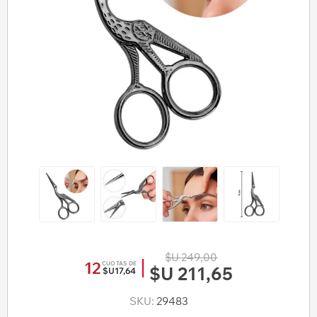
$U 249,00
12
CUOTAS DE
$U 211,65
$U17,64
SKU:
29483