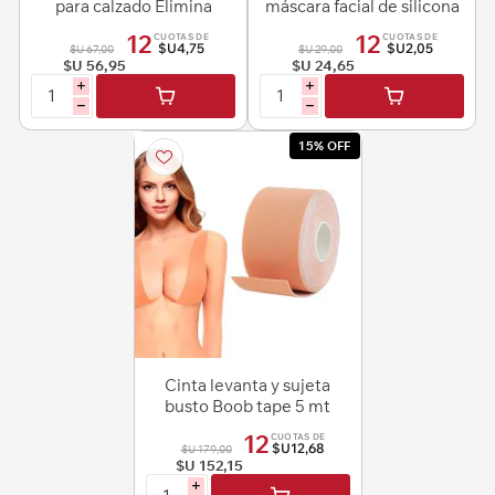
para calzado Elimina
máscara facial de silicona
olores
12
12
CUOTAS DE
CUOTAS DE
$U4,75
$U2,05
$U 67,00
$U 29,00
$U 56,95
$U 24,65
i
i
h
h
15% OFF
Cinta levanta y sujeta
busto Boob tape 5 mt
12
CUOTAS DE
$U12,68
$U 179,00
$U 152,15
i