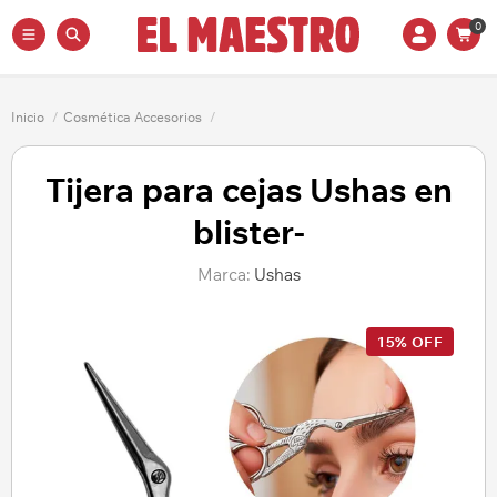
0
Inicio
/
Cosmética Accesorios
/
Tijera para cejas Ushas en
blister-
Marca:
Ushas
15% OFF