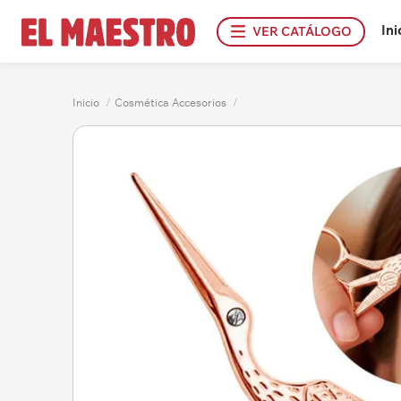
Ini
VER CATÁLOGO
Inicio
/
Cosmética Accesorios
/