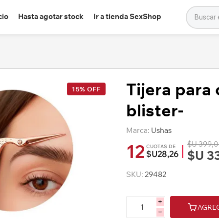
cio
Hasta agotar stock
Ir a tienda SexShop
Tijera para
15% OFF
blister-
Marca:
Ushas
$U 399,
12
CUOTAS DE
$U 3
$U28,26
SKU:
29482
i
AGRE
h