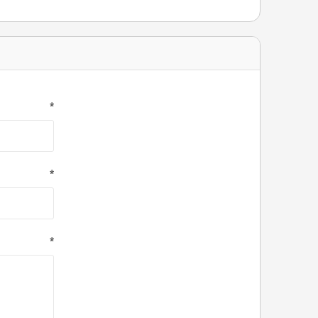
*
*
*