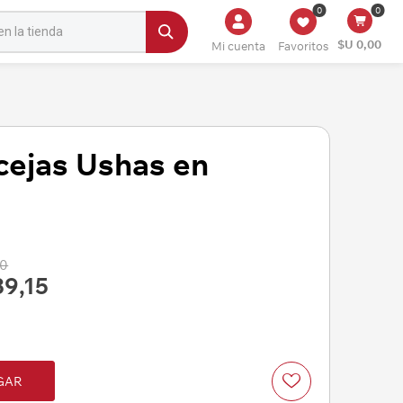
0
0
$U 0,00
Mi cuenta
Favoritos
 cejas Ushas en
00
39,15
GAR