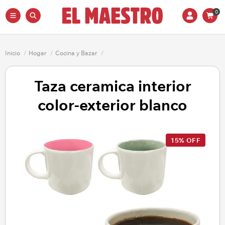
0
Inicio
/
Hogar
/
Cocina y Bazar
/
Taza ceramica interior
color-exterior blanco
15% OFF