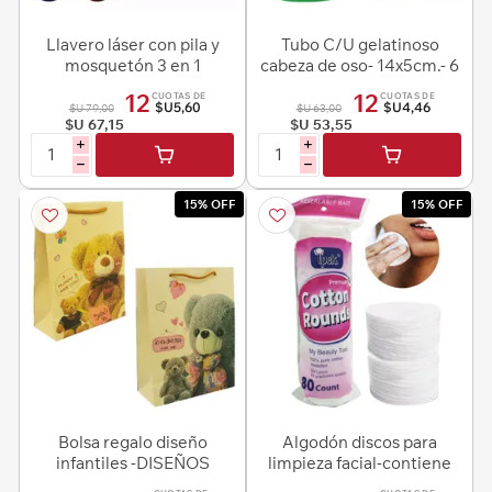
Llavero láser con pila y
Tubo C/U gelatinoso
mosquetón 3 en 1
cabeza de oso- 14x5cm.- 6
colores
12
12
CUOTAS DE
CUOTAS DE
$U5,60
$U4,46
$U 79,00
$U 63,00
$U 67,15
$U 53,55
i
i
h
h
15% OFF
15% OFF
Bolsa regalo diseño
Algodón discos para
infantiles -DISEÑOS
limpieza facial-contiene
SURTIDOS
80 unidades