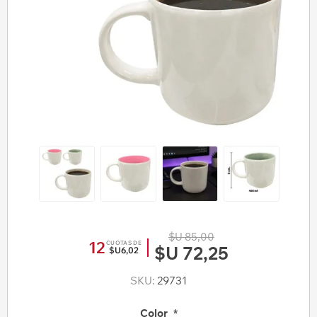
$U 85,00
12
CUOTAS DE
$U 72,25
$U6,02
SKU:
29731
Color
*