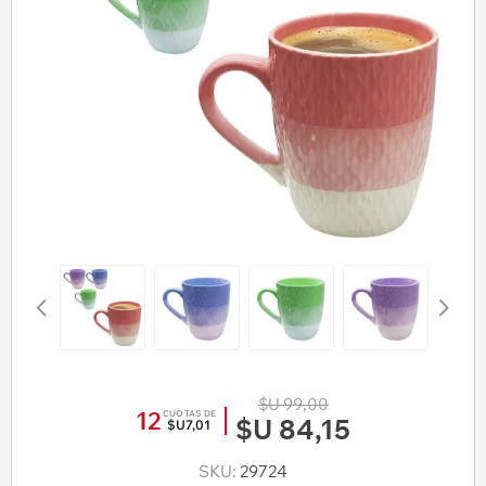
$U 99,00
12
CUOTAS DE
$U 84,15
$U7,01
SKU:
29724