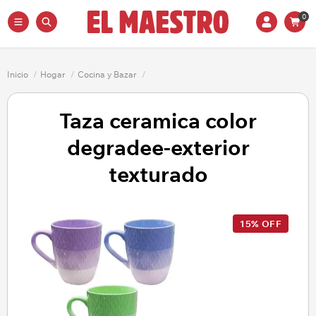
0
Inicio
/
Hogar
/
Cocina y Bazar
/
Taza ceramica color
degradee-exterior
texturado
15% OFF