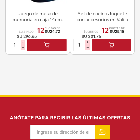
Juego de mesa de
Set de cocina Juguete
memoria en caja 14cm.
con accesorios en Valija
12
12
CUOTAS DE
CUOTAS DE
$U24,72
$U25,15
$U 349,00
$U 355,00
$U 296,65
$U 301,75
i
i
h
h
ANÓTATE PARA RECIBIR LAS ÚLTIMAS OFERTAS