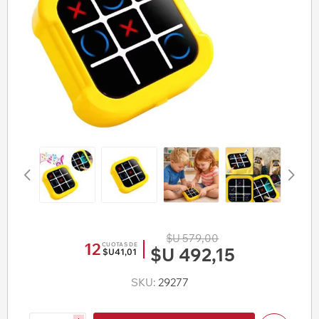
$U 579,00
12
CUOTAS DE
$U 492,15
$U41,01
SKU:
29277