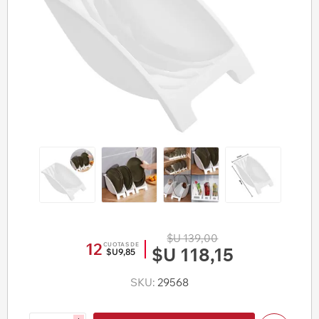
$U 139,00
12
CUOTAS DE
$U 118,15
$U9,85
SKU:
29568