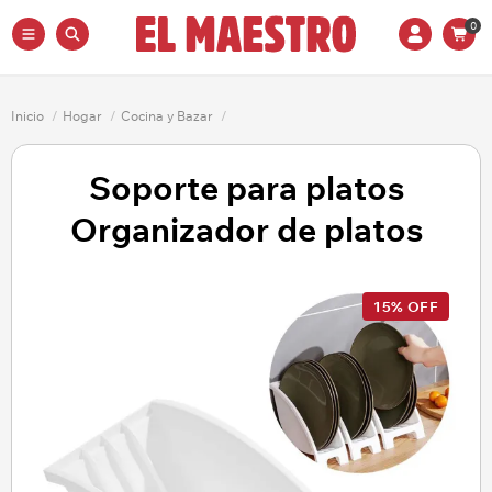
0
Inicio
/
Hogar
/
Cocina y Bazar
/
Soporte para platos
Organizador de platos
15% OFF