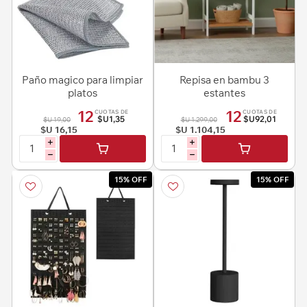
Paño magico para limpiar
Repisa en bambu 3
platos
estantes
12
12
CUOTAS DE
CUOTAS DE
$U1,35
$U92,01
$U 19,00
$U 1.299,00
$U 16,15
$U 1.104,15
i
i
h
h
15% OFF
15% OFF