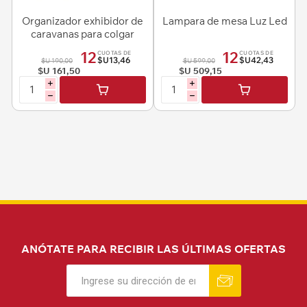
Organizador exhibidor de
Lampara de mesa Luz Led
caravanas para colgar
12
12
CUOTAS DE
CUOTAS DE
$U13,46
$U42,43
$U 190,00
$U 599,00
$U 161,50
$U 509,15
i
i
h
h
ANÓTATE PARA RECIBIR LAS ÚLTIMAS OFERTAS