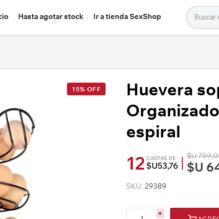
cio
Hasta agotar stock
Ir a tienda SexShop
Huevera sop
15% OFF
Organizado
espiral
$U 759,
12
CUOTAS DE
$U 6
$U53,76
SKU:
29389
i
AGRE