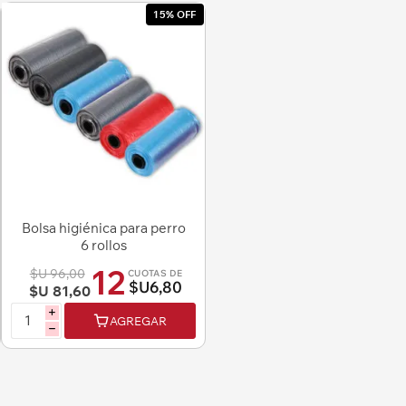
15% OFF
Bolsa higiénica para perro
6 rollos
12
$U 96,00
CUOTAS DE
$U6,80
$U 81,60
i
AGREGAR
h