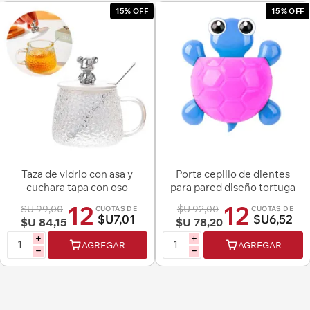
15% OFF
15% OFF
Taza de vidrio con asa y
Porta cepillo de dientes
cuchara tapa con oso
para pared diseño tortuga
12
12
$U 99,00
$U 92,00
CUOTAS DE
CUOTAS DE
$U7,01
$U6,52
$U 84,15
$U 78,20
i
i
AGREGAR
AGREGAR
h
h