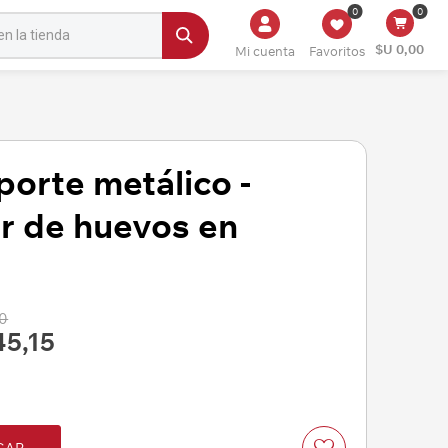
0
0
$U 0,00
Mi cuenta
Favoritos
orte metálico -
r de huevos en
00
45,15
GAR