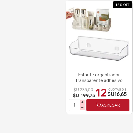
15% OFF
Estante organizador
transparente adhesivo
para pared
12
$U 235,00
CUOTAS DE
$U16,65
$U 199,75
i
AGREGAR
h