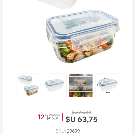
$U 75,00
12
CUOTAS DE
$U 63,75
$U5,31
SKU:
29699