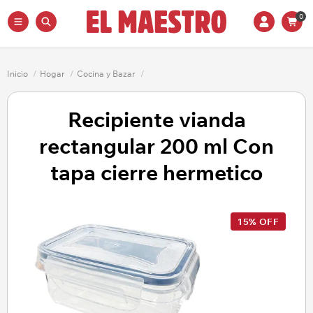
0
Inicio
/
Hogar
/
Cocina y Bazar
/
Recipiente vianda
rectangular 200 ml Con
tapa cierre hermetico
15% OFF