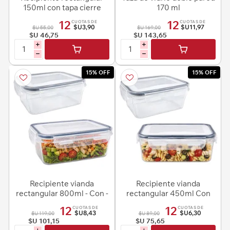
150ml con tapa cierre
170 ml
hermetico
12
12
CUOTAS DE
CUOTAS DE
$U3,90
$U11,97
$U 55,00
$U 169,00
$U 46,75
$U 143,65
i
i
h
h
15% OFF
15% OFF
Recipiente vianda
Recipiente vianda
rectangular 800ml - Con -
rectangular 450ml Con
tapa cierre hermetico
tapa cierre hermetico
12
12
CUOTAS DE
CUOTAS DE
$U8,43
$U6,30
$U 119,00
$U 89,00
$U 101,15
$U 75,65