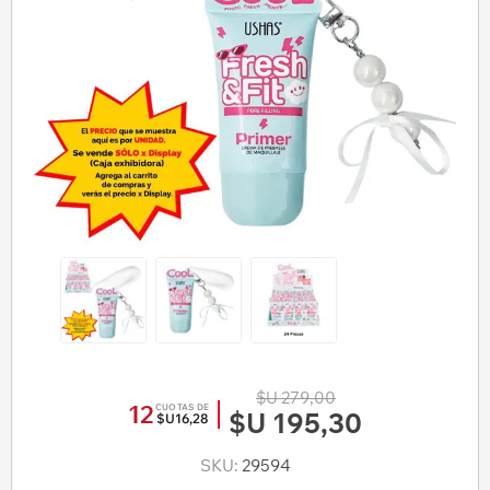
$U 279,00
12
CUOTAS DE
$U 195,30
$U16,28
SKU:
29594