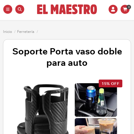
0
Inicio
/
Ferretería
/
Soporte Porta vaso doble
para auto
15% OFF