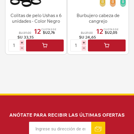
Colitas de pelo Ushas x 6
Burbujero cabeza de
unidades - Color Negro
cangrejo
12
12
CUOTAS DE
CUOTAS DE
$U2,76
$U2,05
$U 39,00
$U 29,00
$U 33,15
$U 24,65
i
i
h
h
ANÓTATE PARA RECIBIR LAS ÚLTIMAS OFERTAS