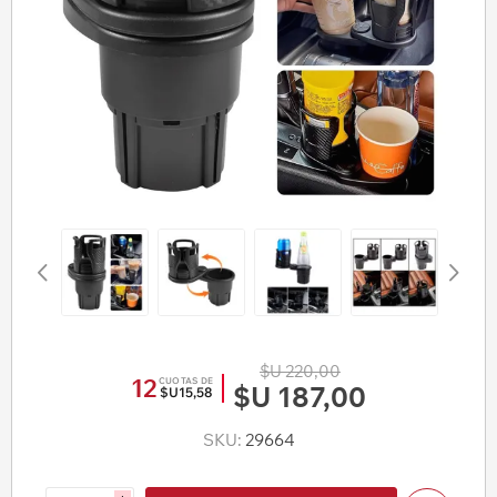
$U 220,00
12
CUOTAS DE
$U 187,00
$U15,58
SKU:
29664