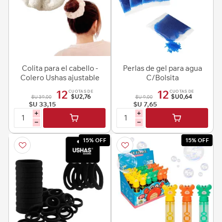
Colita para el cabello -
Perlas de gel para agua
Colero Ushas ajustable
C/Bolsita
12
12
CUOTAS DE
CUOTAS DE
$U2,76
$U0,64
$U 39,00
$U 9,00
$U 33,15
$U 7,65
i
i
h
h
15% OFF
15% OFF