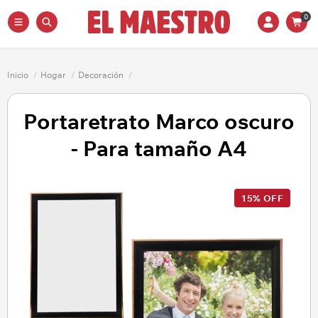
0
Inicio
/
Hogar
/
Decoración
/
Portaretrato Marco oscuro
- Para tamaño A4
15% OFF