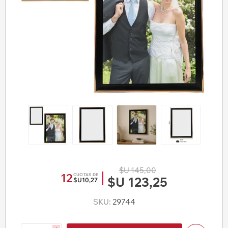
$U 145,00
12
CUOTAS DE
$U 123,25
$U10,27
SKU:
29744