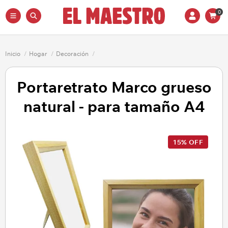
0
Inicio
/
Hogar
/
Decoración
/
Portaretrato Marco grueso
natural - para tamaño A4
15% OFF