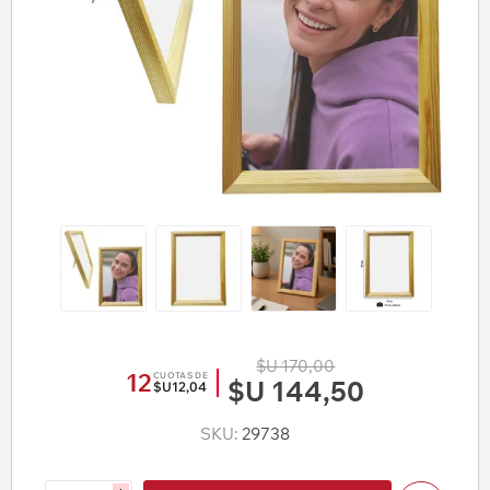
$U 170,00
12
CUOTAS DE
$U 144,50
$U12,04
SKU:
29738