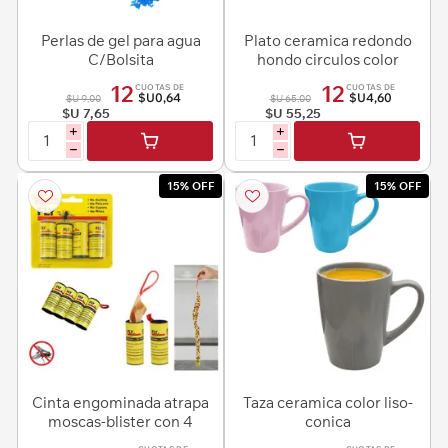
Perlas de gel para agua
Plato ceramica redondo
C/Bolsita
hondo circulos color
-18cm.-colores s
12
12
CUOTAS DE
CUOTAS DE
$U0,64
$U4,60
$U 9,00
$U 65,00
$U 7,65
$U 55,25
i
i
h
h
15% OFF
15% OFF
Cinta engominada atrapa
Taza ceramica color liso-
moscas-blister con 4
conica
tubos-5cm.