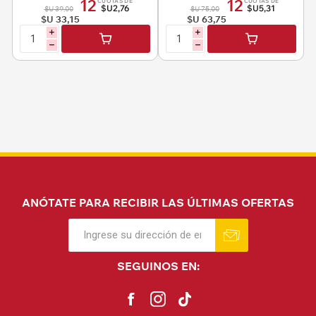
12
12
CUOTAS DE
CUOTAS DE
$U2,76
$U5,31
$U 39,00
$U 75,00
$U 33,15
$U 63,75
i
i
h
h
ANÓTATE PARA RECIBIR LAS ÚLTIMAS OFERTAS
SEGUINOS EN: