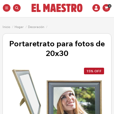
0
Inicio
/
Hogar
/
Decoración
/
Portaretrato para fotos de
20x30
15% OFF