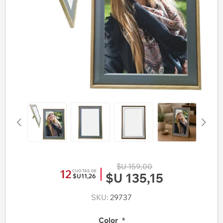
$U 159,00
12
CUOTAS DE
$U 135,15
$U11,26
SKU:
29737
Color
*