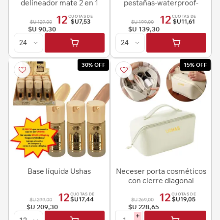
delineador mate 2 en 1
pestañas-waterproof-
Ushas
MA1089F
12
12
CUOTAS DE
CUOTAS DE
$U7,53
$U11,61
$U 129,00
$U 199,00
$U 90,30
$U 139,30
30% OFF
15% OFF
Base líquida Ushas
Neceser porta cosméticos
con cierre diagonal
12
12
CUOTAS DE
CUOTAS DE
$U17,44
$U19,05
$U 299,00
$U 269,00
$U 209,30
$U 228,65
i