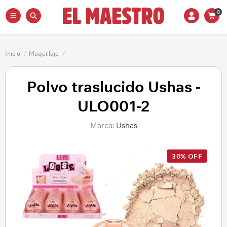
0
Inicio
/
Maquillaje
/
Polvo traslucido Ushas -
ULO001-2
Marca:
Ushas
30% OFF