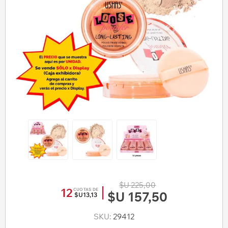
$U 225,00
12
CUOTAS DE
$U 157,50
$U13,13
SKU:
29412