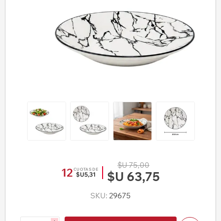
$U 75,00
12
CUOTAS DE
$U 63,75
$U5,31
SKU:
29675