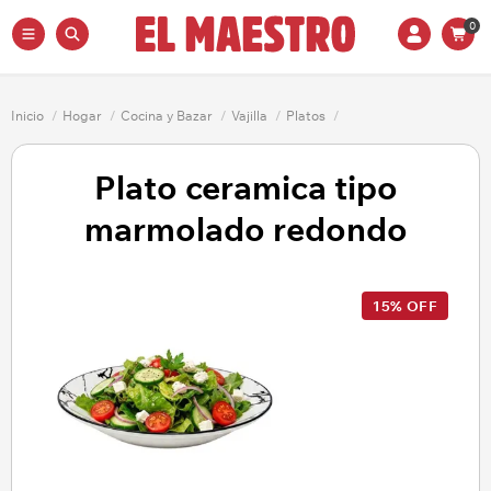
0
Inicio
/
Hogar
/
Cocina y Bazar
/
Vajilla
/
Platos
/
Plato ceramica tipo
marmolado redondo
15% OFF