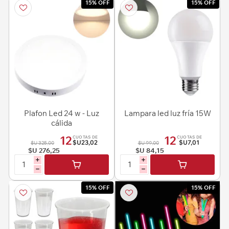
15% OFF
15% OFF
Plafon Led 24 w - Luz
Lampara led luz fría 15W
cálida
12
12
CUOTAS DE
CUOTAS DE
$U23,02
$U7,01
$U 325,00
$U 99,00
$U 276,25
$U 84,15
i
i
h
h
15% OFF
15% OFF