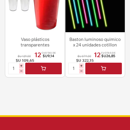
Vaso plásticos
Baston luminoso quimico
transparentes
x 24 unidades cotillon
descartables 500 ml 20
luminoso
12
12
CUOTAS DE
CUOTAS DE
unidades
$U9,14
$U26,85
$U 129,00
$U 379,00
$U 109,65
$U 322,15
i
i
h
h