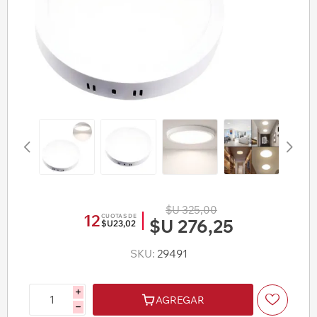
$U 325,00
12
CUOTAS DE
$U 276,25
$U23,02
SKU:
29491
i
AGREGAR
h