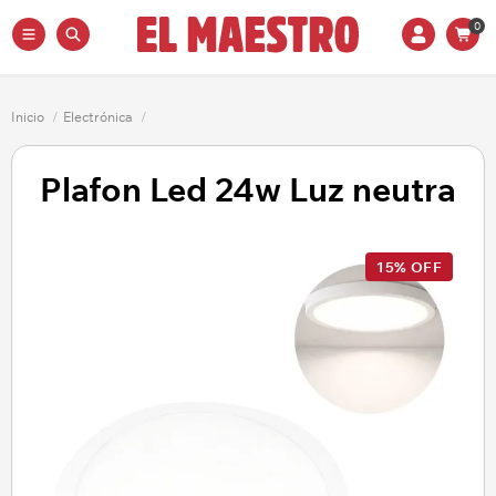
0
Inicio
/
Electrónica
/
Plafon Led 24w Luz neutra
15% OFF