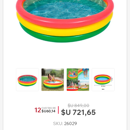
$U 849,00
12
CUOTAS DE
$U 721,65
$U60,14
SKU:
26029