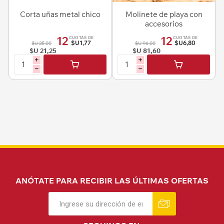
Corta uñas metal chico
Molinete de playa con
accesorios
12
12
CUOTAS DE
CUOTAS DE
$U1,77
$U6,80
$U 25,00
$U 96,00
$U 21,25
$U 81,60
i
i
h
h
ANÓTATE PARA RECIBIR LAS ÚLTIMAS OFERTAS