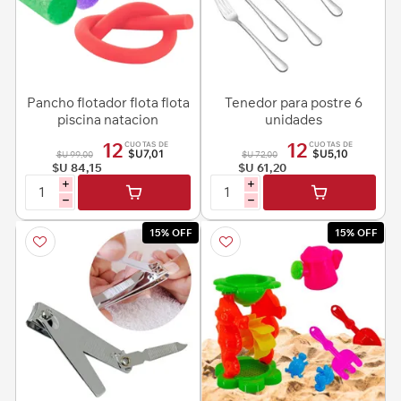
Pancho flotador flota flota
Tenedor para postre 6
piscina natacion
unidades
12
12
CUOTAS DE
CUOTAS DE
$U7,01
$U5,10
$U 99,00
$U 72,00
$U 84,15
$U 61,20
i
i
h
h
15% OFF
15% OFF