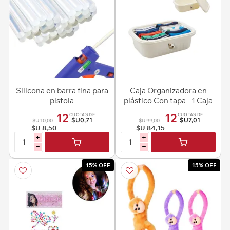
Silicona en barra fina para
Caja Organizadora en
pistola
plástico Con tapa - 1 Caja
de 24x16x 8cm
12
12
CUOTAS DE
CUOTAS DE
$U0,71
$U7,01
$U 10,00
$U 99,00
$U 8,50
$U 84,15
i
i
h
h
15% OFF
15% OFF