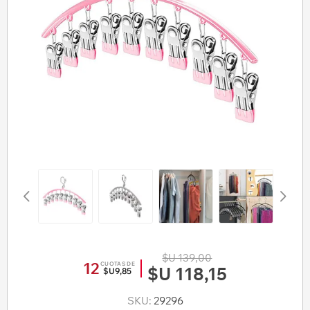
$U 139,00
12
CUOTAS DE
$U 118,15
$U9,85
SKU:
29296