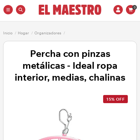
0
Inicio
/
Hogar
/
Organizadores
/
Percha con pinzas
metálicas - Ideal ropa
interior, medias, chalinas
15% OFF