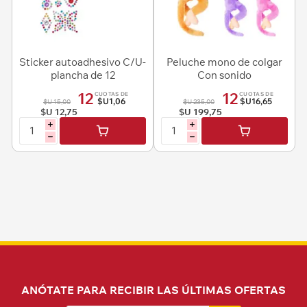
Sticker autoadhesivo C/U-
Peluche mono de colgar
plancha de 12
Con sonido
12
12
CUOTAS DE
CUOTAS DE
$U1,06
$U16,65
$U 15,00
$U 235,00
$U 12,75
$U 199,75
i
i
h
h
ANÓTATE PARA RECIBIR LAS ÚLTIMAS OFERTAS