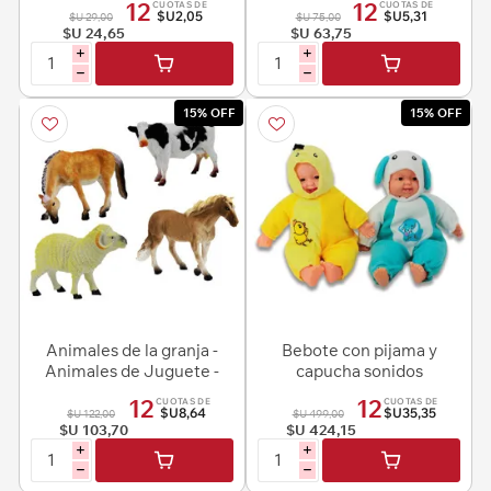
12
12
CUOTAS DE
CUOTAS DE
$U2,05
$U5,31
$U 29,00
$U 75,00
$U 24,65
$U 63,75
i
i
h
h
15% OFF
15% OFF
Animales de la granja -
Bebote con pijama y
Animales de Juguete -
capucha sonidos
diseños surtidos
12
12
CUOTAS DE
CUOTAS DE
$U8,64
$U35,35
$U 122,00
$U 499,00
$U 103,70
$U 424,15
i
i
h
h