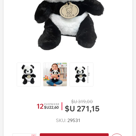
$U 319,00
12
CUOTAS DE
$U 271,15
$U22,60
SKU:
29531