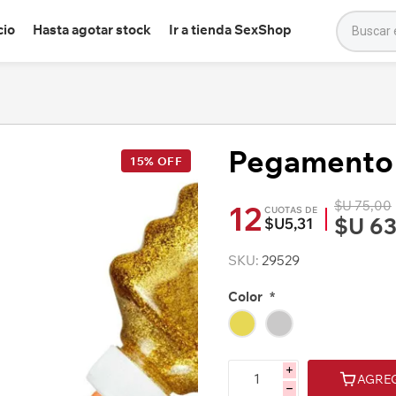
cio
Hasta agotar stock
Ir a tienda SexShop
Pegamento 
15% OFF
$U 75,00
12
CUOTAS DE
$U 63
$U5,31
SKU:
29529
Color
*
i
AGRE
h