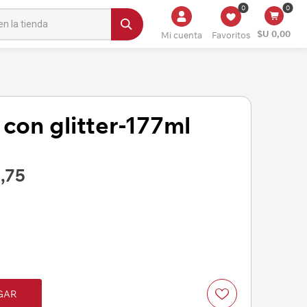
0
0
$U 0,00
Mi cuenta
Favoritos
con glitter-177ml
,75
GAR