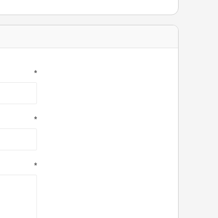
*
*
*