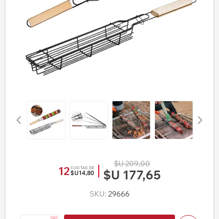
$U 209,00
12
CUOTAS DE
$U 177,65
$U14,80
SKU:
29666