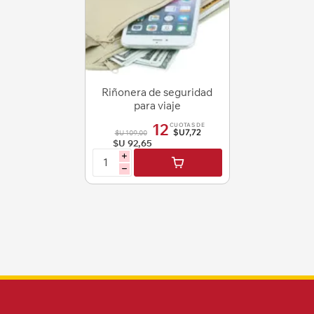
Riñonera de seguridad
para viaje
12
CUOTAS DE
$U7,72
$U 109,00
$U 92,65
i
h