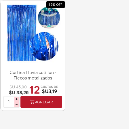
15% OFF
Cortina Lluvia cotillon -
Flecos metalizados
12
$U 45,00
CUOTAS DE
$U3,19
$U 38,25
i
AGREGAR
h