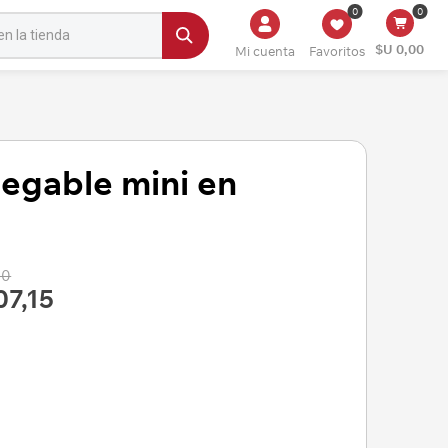
0
0
$U 0,00
Mi cuenta
Favoritos
egable mini en
00
07,15