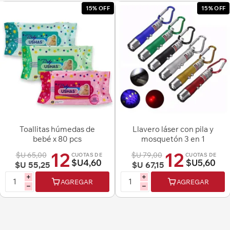
15% OFF
15% OFF
Toallitas húmedas de
Llavero láser con pila y
bebé x 80 pcs
mosquetón 3 en 1
12
12
$U 65,00
$U 79,00
CUOTAS DE
CUOTAS DE
$U4,60
$U5,60
$U 55,25
$U 67,15
i
i
AGREGAR
AGREGAR
h
h