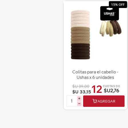
15% OFF
Colitas para el cabello -
Ushas x 6 unidades
12
$U 39,00
CUOTAS DE
$U2,76
$U 33,15
i
AGREGAR
h