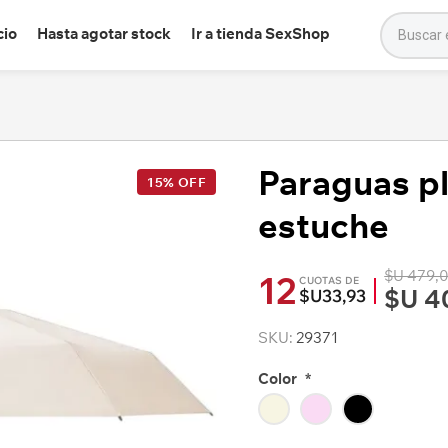
cio
Hasta agotar stock
Ir a tienda SexShop
Paraguas pl
15% OFF
estuche
$U 479,
12
CUOTAS DE
$U 4
$U33,93
SKU:
29371
Color
*