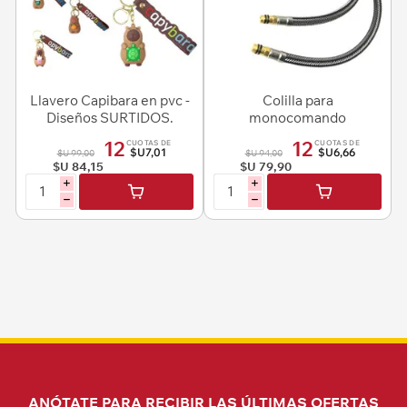
Llavero Capibara en pvc -
Colilla para
Diseños SURTIDOS.
monocomando
12
12
CUOTAS DE
CUOTAS DE
$U7,01
$U6,66
$U 99,00
$U 94,00
$U 84,15
$U 79,90
i
i
h
h
ANÓTATE PARA RECIBIR LAS ÚLTIMAS OFERTAS