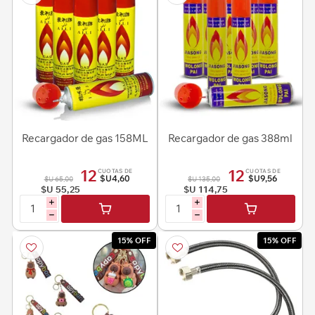
Recargador de gas 158ML
Recargador de gas 388ml
12
12
CUOTAS DE
CUOTAS DE
$U4,60
$U9,56
$U 65,00
$U 135,00
$U 55,25
$U 114,75
i
i
h
h
15% OFF
15% OFF