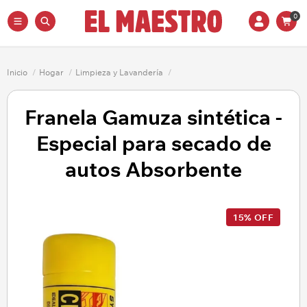
0
Inicio
/
Hogar
/
Limpieza y Lavandería
/
Franela Gamuza sintética -
Especial para secado de
autos Absorbente
15% OFF