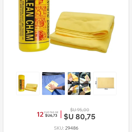
$U 95,00
12
CUOTAS DE
$U 80,75
$U6,73
SKU:
29486